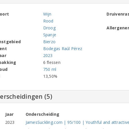
oort
Wijn
Druivenra
Rood
Droog
Allergene
Spanje
mstgebied
Bierzo
ent
Bodegas Raúl Pérez
aar
2023
pakking
6 flessen
houd
750 ml
l
13,50%
erscheidingen (5)
Jaar
Onderscheiding
2023
JamesSuckling.com | 95/100 | Youthful and attractiv