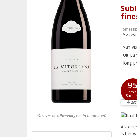
Sub
fine
Smaakp
Vol, ver
Van vi
Uit La 
Jong pr
9
Jame
Suckli
202
(Ga over de afbeelding om in te zoomen)
Als er i
is het w