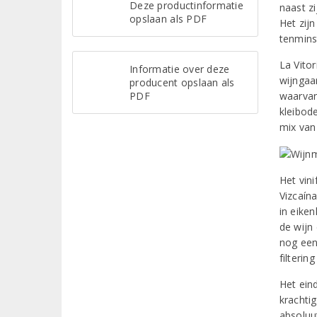
Deze productinformatie
naast zi
opslaan als PDF
Het zijn
tenmins
La Vito
Informatie over deze
wijngaar
producent opslaan als
PDF
waarvan
kleibod
mix van
Het vini
Vizcaín
in eiken
de wijn 
nog een
filtering
Het eind
krachtig
absoluu