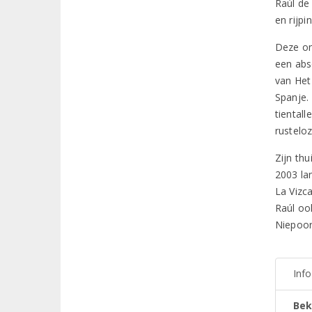
Raúl de
en rijp
Deze on
een abs
van Het
Spanje.
tientall
rustelo
Zijn thu
2003 lan
La Vizc
Raúl oo
Niepoort
Inf
Bek