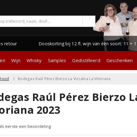
os retour
Dooskorting bij 12 fl. wijn van één soort: 11 + 
gen
Wijn
Whisky
Samples
Gedistilleerd
Geschenken
Rood
Bodegas Raúl Pérez Bierzo La Vizcaína La Vitoriana
degas Raúl Pérez Bierzo L
toriana 2023
 als eerste een beoordeling