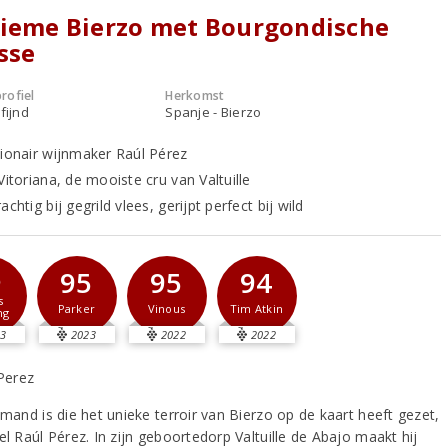
lieme Bierzo met Bourgondische
sse
rofiel
Herkomst
fijnd
Spanje - Bierzo
sionair wijnmaker Raúl Pérez
Vitoriana, de mooiste cru van Valtuille
achtig bij gegrild vlees, gerijpt perfect bij wild
5
95
95
94
s
Parker
Vinous
Tim Atkin
ng
3
2023
2022
2022
emand is die het unieke terroir van Bierzo op de kaart heeft gezet,
el Raúl Pérez. In zijn geboortedorp Valtuille de Abajo maakt hij