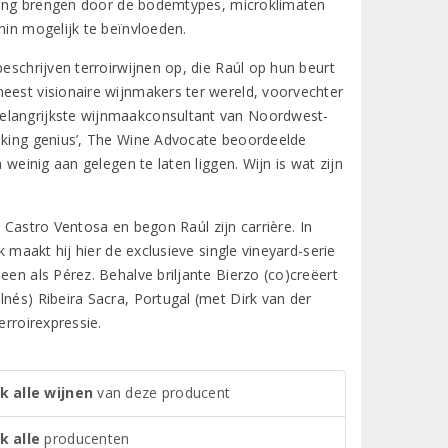
ukking brengen door de bodemtypes, microklimaten
min mogelijk te beïnvloeden.
beschrijven terroirwijnen op, die Raúl op hun beurt
eest visionaire wijnmakers ter wereld, voorvechter
belangrijkste wijnmaakconsultant van Noordwest-
making genius’, The Wine Advocate beoordeelde
 weinig aan gelegen te laten liggen. Wijn is wat zijn
25 Castro Ventosa en begon Raúl zijn carrière. In
k maakt hij hier de exclusieve single vineyard-serie
een als Pérez. Behalve briljante Bierzo (co)creëert
nés) Ribeira Sacra, Portugal (met Dirk van der
erroirexpressie.
k alle wijnen
van deze producent
k alle
producenten