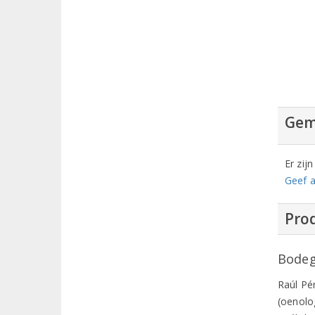
Gem
Er zij
Geef a
Prod
Bodeg
Raúl Pé
(oenolo