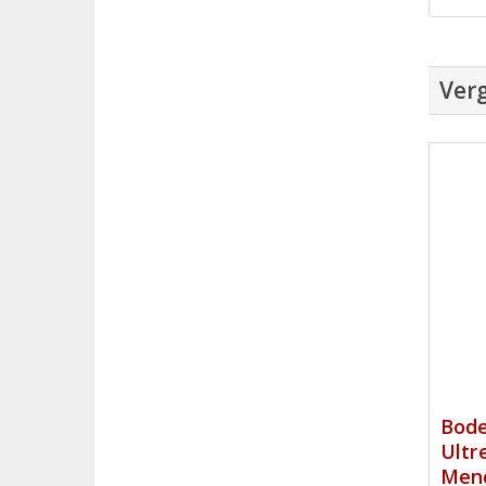
Verg
Bode
Ultr
Menc