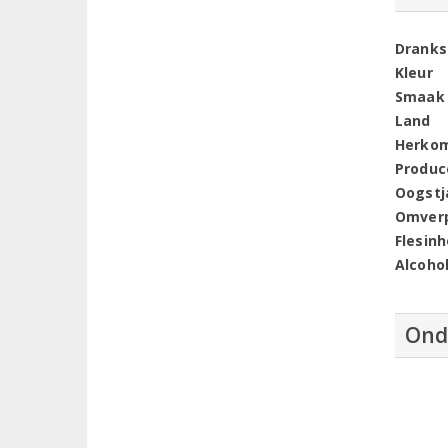
Dranks
Kleur
Smaak
Land
Herko
Produc
Oogstj
Omver
Flesin
Alcoho
Ond