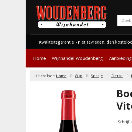
Kwaliteitsgarantie - niet tevreden, dan kostelo
Home
Wijnhandel Woudenberg
Aanbiedin
U bent hier:
Home
Wijn
Spanje
Bierzo
Bo
Vi
Schrijf