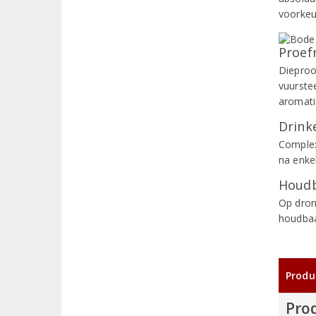
voorkeu
Proef
Dieproo
vuurste
aromati
Drinke
Complex
na enkel
Houdb
Op dron
houdbaa
Produ
Pro