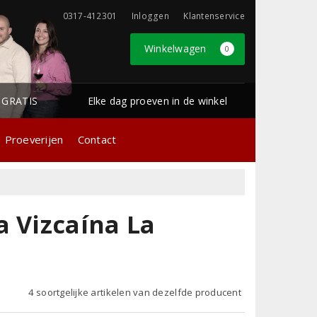
0317-412301
Inloggen
Klantenservice
Winkelwagen
0
1 GRATIS
Elke dag proeven in de winkel
Proeverijen
Contact
a Vizcaína La
4 soortgelijke artikelen van dezelfde producent