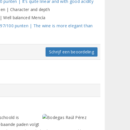
 punten | It's quite linear and with good acidity
ten | Character and depth
| Well balanced Mencía
 97/100 punten | The wine is more elegant than
Schrijf een beoordeling
schoold is
 gebaande paden volgt