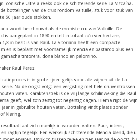
jn iconische Ultreia-reeks ook de schitterende serie La Vizcaína.
 de bottelingen van de crus rondom Valtuille, stuk voor stuk van
te 50 jaar oude stokken.
riana wordt beschouwd als de mooiste cru van Valtuille. De
d is aangeplant in 1890 en telt in totaal zo’n vier hectare,
 1,8 in bezit is van Raúl. La Vitoriana heeft een compacte
em en is beplant met voornamelijk mencia en bastardo plus een
 garnacha tintorera, doña blanco en palomino.
ficatieproces is in grote lijnen gelijk voor alle wijnen uit de La
a-serie. Na de oogst volgt een vergisting met hele druiventrossen
houten vaten. Karakteristiek is de vrij lange schilinweking die Raúl
erna geeft, wel zo’n zestig tot negentig dagen. Hierna rijpt de wijn
 jaar in gebruikte houten vaten. Botteling vindt plaats zonder
 of klaring.
resultaat laat zich moeilijk in woorden vatten. Puur, intens,
 en ragfijn tegelijk. Een werkelijk schitterende Mencia-blend, die u
t moet ervaren. Drink ‘m tussen twee en tien jaar na de oogst, bij