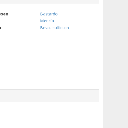
ssen
Bastardo
Mencía
n
Bevat sulfieten
e