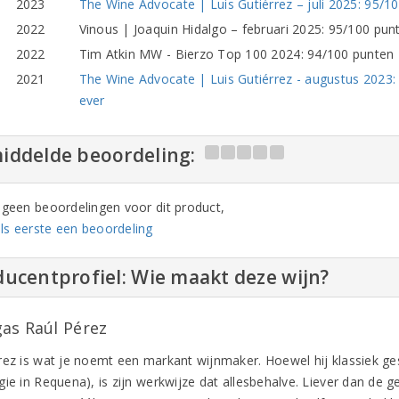
2023
The Wine Advocate | Luis Gutiérrez – juli 2025: 95/100
2022
Vinous | Joaquin Hidalgo – februari 2025: 95/100 pun
2022
Tim Atkin MW - Bierzo Top 100 2024: 94/100 punten 
2021
The Wine Advocate | Luis Gutiérrez - augustus 2023:
ever
iddelde beoordeling:
n geen beoordelingen voor dit product,
ls eerste een beoordeling
ucentprofiel: Wie maakt deze wijn?
as Raúl Pérez
rez is wat je noemt een markant wijnmaker. Hoewel hij klassiek ge
gie in Requena), is zijn werkwijze dat allesbehalve. Liever dan de