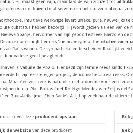
 natuur. Hij máákt geen wijn, maar laat de wijn zichzelf tot uitdr
ingstijden van de druiven te observeren en het druivenmateriaal zo 
orthodoxe, intuïtieve werkwijze levert unieke, pure, nauwelijks te 
olute cultstatus hebben bezorgd. Hij wordt gezien als een van de m
 Nieuwe Spanje, hervormer van zijn geboortestreek Bierzo en de 
 Decanter omschrijft hem als ‘the archetype of the intuitive wine
en van Raúls wijnen. De sympathieke en bescheiden Raúl lijkt er zich
ze, innovatieve geest bezighoudt.
ishaven is Valtuille de Abajo. Hier bezit zijn familie reeds sinds 17
ceerde hij zijn eerste eigen project, de iconische Ultreia-reeks. Oo
aina. Maar één wijstreek is natuurlijk niet afdoende voor een fenom
k wijnen in o.a. Rías Baixas (met Rodrigo Méndez van Forjas del Sal
) en Zuid-Afrika (met Eben Sadie). Altijd op zoek naar de ultieme t
ormatie over deze
producent opslaan
Bekij
ijk de website
van deze producent
Bekij