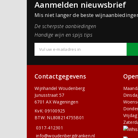
Aanmelden nieuwsbrief
Mis niet langer de beste wijnaanbiedinge
De scherpste aanbiedingen
Handige wijn en spijs tips
Contactgegevens
Open
Wijnhandel Woudenberg
Maand
Junusstraat 57
Dinsda
6701 AX Wageningen
Woens
Donde
KvK: 09100925
Vrijdag
BTW: NL808214755B01
Zaterd
0317-412301
info@woudenbergdranken.nl