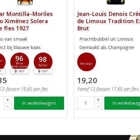
ar Montilla-Moriles
Jean-Louis Denois Cr
o Ximénez Solera
de Limoux Tradition E
e fles 1927
Brut
ns van smaak
Prachtbubbel uit Limoux
ect bij blauwe kaas
Gemaakt als Champagne
96
98
jn
Wine
Perswijn
Parker
Enthusiast
7
1927
1927
35
19,20
12 flessen 19,60 per fles
Vanaf 12 flessen 17,60 per fles
+
+
In winkelwagen
In winkelwa
-
-