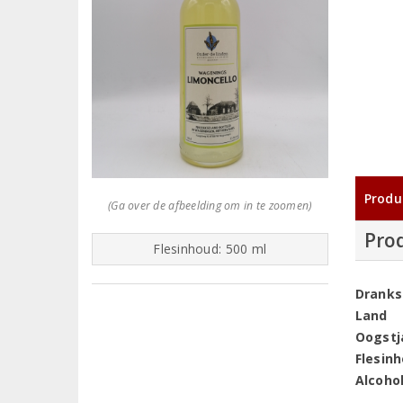
Produ
(Ga over de afbeelding om in te zoomen)
Pro
Flesinhoud: 500 ml
Dranks
Land
Oogstj
Flesin
Alcoho