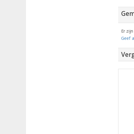
Gem
Er zij
Geef a
Verg