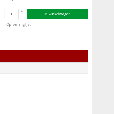
+
In winkelwagen
-
Op verlanglijst