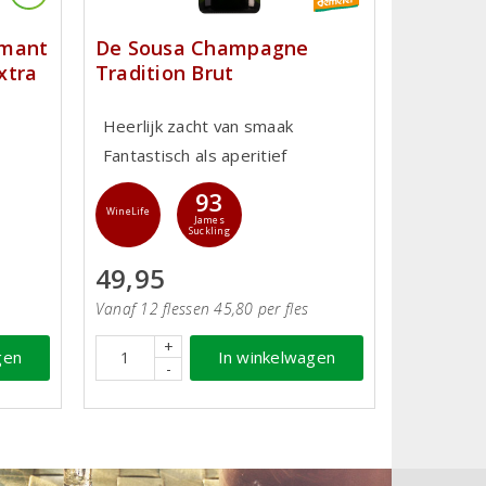
émant
De Sousa Champagne
xtra
Tradition Brut
Heerlijk zacht van smaak
Fantastisch als aperitief
93
WineLife
James
Suckling
49,95
Vanaf 12 flessen 45,80 per fles
+
gen
In winkelwagen
-