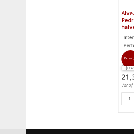
Alve
Pedr
halv
Inte
Perf
Perswi
192
21,
Vanaf 