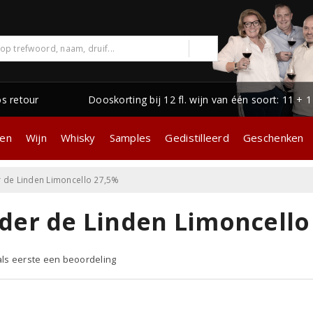
os retour
Dooskorting bij 12 fl. wijn van één soort: 11 + 
gen
Wijn
Whisky
Samples
Gedistilleerd
Geschenken
 de Linden Limoncello 27,5%
der de Linden Limoncello
 als eerste een beoordeling