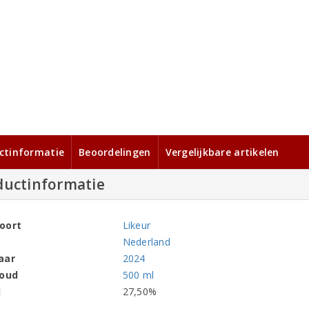
ctinformatie
Beoordelingen
Vergelijkbare artikelen
ductinformatie
oort
Likeur
Nederland
aar
2024
houd
500 ml
l
27,50%