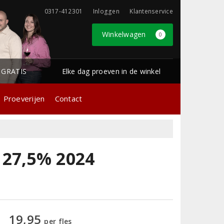
0317-412301
Inloggen
Klantenservice
Winkelwagen
0
1 GRATIS
Elke dag proeven in de winkel
Proeverijen
Contact
 27,5% 2024
19,95
per fles