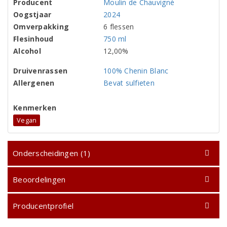
Producent
Moulin de Chauvigné
Oogstjaar
2024
Omverpakking
6 flessen
Flesinhoud
750 ml
Alcohol
12,00%
Druivenrassen
100% Chenin Blanc
Allergenen
Bevat sulfieten
Kenmerken
Vegan
Onderscheidingen (1)
Beoordelingen
Producentprofiel