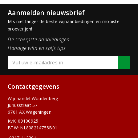
Aanmelden nieuwsbrief
Mis niet langer de beste wijnaanbiedingen en mooiste
proeverijen!
De scherpste aanbiedingen
Handige wijn en spijs tips
Contactgegevens
Wijnhandel Woudenberg
Junusstraat 57
6701 AX Wageningen
KvK: 09100925
BTW: NL808214755B01
0317-412301