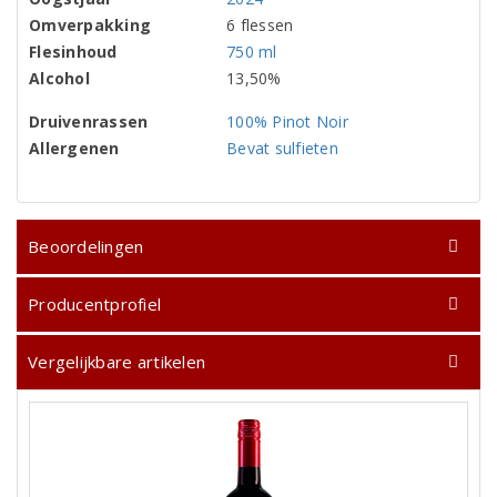
Omverpakking
6 flessen
Flesinhoud
750 ml
Alcohol
13,50%
Druivenrassen
100% Pinot Noir
Allergenen
Bevat sulfieten
Beoordelingen
Producentprofiel
Vergelijkbare artikelen