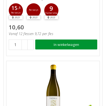
9
15
,5
Perswijn
Perswijn
Hamersma
2023
2023
2023
10,60
Vanaf 12 flessen 9,72 per fles
In winkelwagen