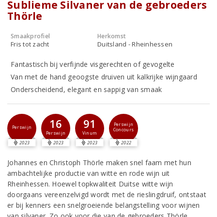
Sublieme Silvaner van de gebroeders
Thörle
Smaakprofiel
Herkomst
Fris tot zacht
Duitsland - Rheinhessen
Fantastisch bij verfijnde visgerechten of gevogelte
Van met de hand geoogste druiven uit kalkrijke wijngaard
Onderscheidend, elegant en sappig van smaak
16
91
Perswijn
Perswijn
Concours
Perswijn
Vinum
2023
2023
2023
2022
Johannes en Christoph Thörle maken snel faam met hun
ambachtelijke productie van witte en rode wijn uit
Rheinhessen. Hoewel topkwaliteit Duitse witte wijn
doorgaans vereenzelvigd wordt met de rieslingdruif, ontstaat
er bij kenners een snelgroeiende belangstelling voor wijnen
van silvaner. Zo ook voor die van de gebroeders Thörle.