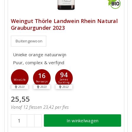
Weingut Thörle Landwein Rhein Natural
Grauburgunder 2023
Buitengewoon
Unieke orange natuurwijn
Puur, complex & verfijnd
94
16
James
WineLife
Perswijn
Suckling
2023
2023
2022
25,55
Vanaf 12 flessen 23,42 per fles
In winkelwagen