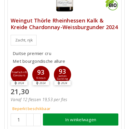
Weingut Thörle Rheinhessen Kalk &
Kreide Chardonnay-Weissburgunder 2024
Zacht, rijk
Duitse premier cru
Met bourgondische allure
93
93
Proefschrift
Concours
James
Vinous
Suckling
2024
2024
2024
21,30
Vanaf 12 flessen 19,53 per fles
Beperkt beschikbaar
In winkelwagen