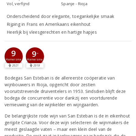
Vol, verfijnd
Spanje - Rioja
Onderscheidend door elegante, toegankelijke smaak
Rijping in Frans en Amerikaans eikenhout
Heerlijk bij vleesgerechten en hartige hapjes
9
9
-
Hamersma
Hamersma
2021
2019
Bodegas San Esteban is de allereerste coöperatie van
wijnbouwers in Rioja, opgericht door zestien
vooruitstrevende druiventelers in 1953. Sindsdien blijft deze
bodega de concurrentie voor dankzij een voortdurende
vernieuwing van de wijnkelder en wijngaarden.
De belangrijkste rode wijn van San Esteban is de in eikenhout
gerijpte Crianza. Voor deze wijn selecteren de wijnmakers de
meest geslaagde vaten – maar een klein deel van de
productie. De rest gaat in tankwagens naar bodega’s die de