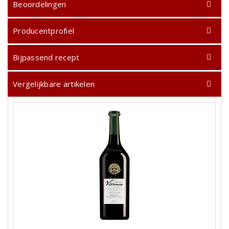
Beoordelingen
Producentprofiel
Bijpassend recept
Vergelijkbare artikelen