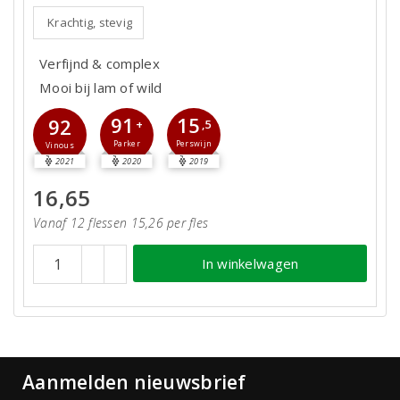
Krachtig, stevig
Verfijnd & complex
Mooi bij lam of wild
91
15
92
+
,5
Parker
Perswijn
Vinous
2021
2020
2019
16,65
Vanaf 12 flessen 15,26 per fles
In winkelwagen
Aanmelden nieuwsbrief