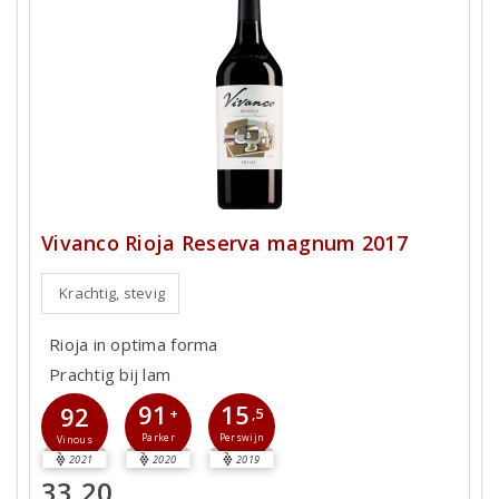
Vivanco Rioja Reserva magnum 2017
Krachtig, stevig
Rioja in optima forma
Prachtig bij lam
91
15
92
+
,5
Parker
Perswijn
Vinous
2021
2020
2019
33,20