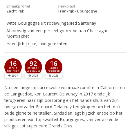
Smaakprofiel
Herkomst
Zacht, rijk
Frankrijk - Bourgogne
Witte Bourgogne uit rodewijngebied Santenay
Afkomstig van een perceel grenzend aan Chassagne-
Montrachet
Heerlijk bij rijke, luxe gerechten
16
92
16
Jancis
Bettane +
Jancis
Robinson
Desseauve
Robinson
2024
2023
2023
Na een lange en succesvolle wijnmaakcarrière in Californië en
de Languedoc, kon Laurent Delaunay in 2017 eindelijk
terugkeren naar zijn oorsprong en het handelshuis van zijn
overgrootvader Edouard Delaunay terugkopen om het in z’n
oude glorie te herstellen. Sindsdien legt hij zich er toe op het
produceren van topkwaliteit Bourgognes, van verrassende
villages tot superieure Grands Crus.