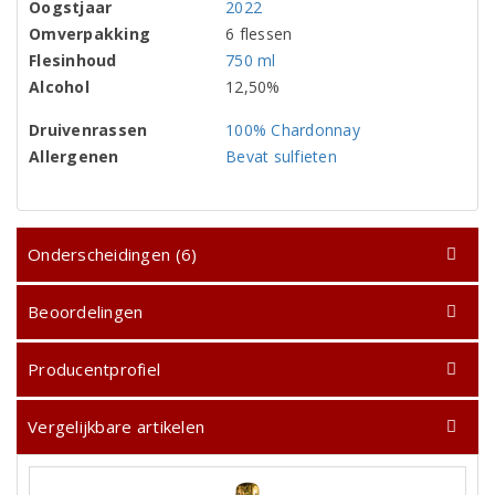
Oogstjaar
2022
Omverpakking
6 flessen
Flesinhoud
750 ml
Alcohol
12,50%
Druivenrassen
100% Chardonnay
Allergenen
Bevat sulfieten
Onderscheidingen (6)
Beoordelingen
Producentprofiel
Vergelijkbare artikelen