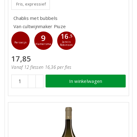
Fris, expressief
Chablis met bubbels
Van cultwijnmaker Piuze
16
9
,5
Jancis
Perswijn
Hamersma
Robinson
17,85
Vanaf 12 flessen 16,36 per fles
In winkelwagen