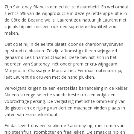
Zijn Santenay Blanc is een echte zeldzaamheid. En wel omdat
slechts 5% van de wijnproductie in deze geliefde appellatie in
de Côte de Beaune wit is. Laurent zou natuurlijk Laurent niet
zijn als hij niet meteen ook een superieure kwaliteit zou
maken.
Dat doet hij in de eerste plaats door de chardonnaydruiven
op stand te plukken. Ze zijn afkomstig uit een wijngaard
genaamd Les Champs Claudes. Deze bevindt zich in het
noorden van Santenay, nét onder premier cru-wijngaard
Morgeot in Chassagne-Montrachet. Eenmaal optimaal rijp,
laat Laurent de druiven met de hand plukken.
Vervolgens krijgen ze een eersteklas behandeling in de kelder.
Na een strenge selectie van de beste trossen volgt een
voorzichtige persing. De vergisting met lichte omroering van
de gisten en de rijping van dertien maanden vinden plaats in
vaten van Frans eikenhout.
En dat levert dus een sublieme Santenay op, met tonen van
rijp steenfruit, roomboter en fraai eiken. De smaak is rijp en