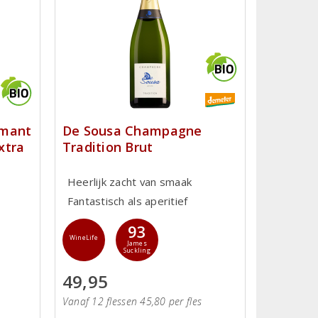
émant
De Sousa Champagne
xtra
Tradition Brut
Heerlijk zacht van smaak
Fantastisch als aperitief
93
WineLife
James
Suckling
49,95
Vanaf 12 flessen 45,80 per fles