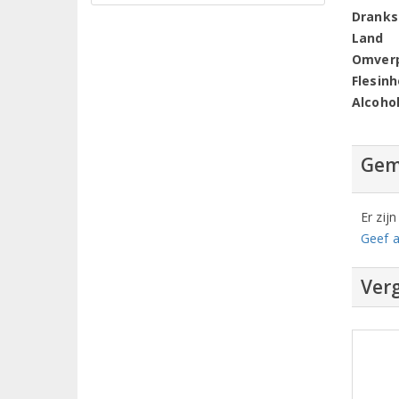
Dranks
Land
Omver
Flesin
Alcoho
Gem
Er zij
Geef a
Verg