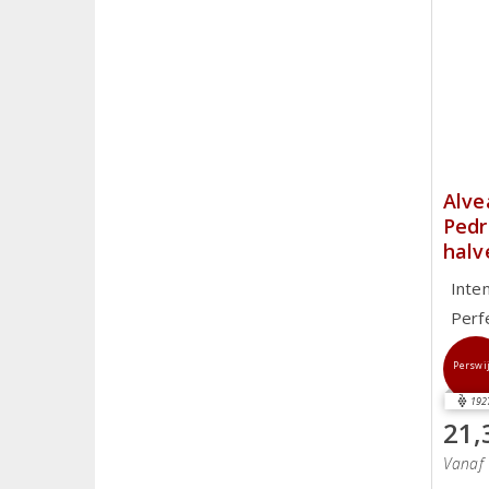
Alve
Pedr
halv
Inte
Perf
Perswi
192
21,
Vanaf 