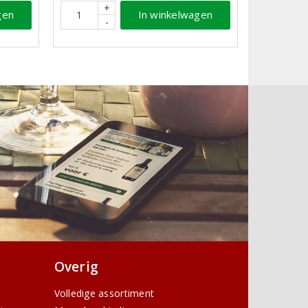
+
gen
In winkelwagen
-
Overig
Volledige assortiment