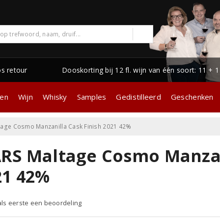
os retour
Dooskorting bij 12 fl. wijn van één soort: 11 + 
gen
Wijn
Whisky
Samples
Gedistilleerd
Geschenken
age Cosmo Manzanilla Cask Finish 2021 42%
RS Maltage Cosmo Manzani
21 42%
 als eerste een beoordeling