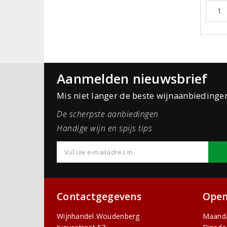
Aanmelden nieuwsbrief
Mis niet langer de beste wijnaanbiedinge
De scherpste aanbiedingen
Handige wijn en spijs tips
Contactgegevens
Open
Wijnhandel Woudenberg
Maand