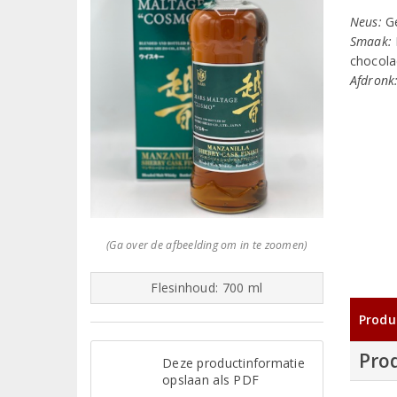
Neus:
Ge
Smaak:
chocola
Afdronk
(Ga over de afbeelding om in te zoomen)
Flesinhoud: 700 ml
Produ
Pro
Deze productinformatie
opslaan als PDF