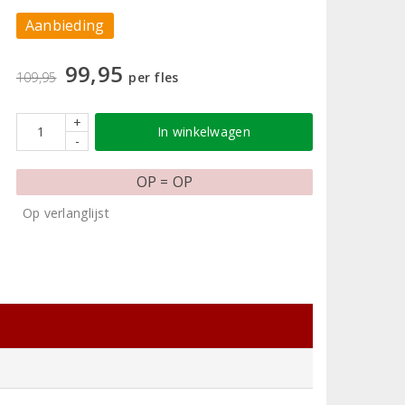
Aanbieding
99,95
109,95
per fles
+
In winkelwagen
-
OP = OP
Op verlanglijst