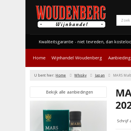
Kwaliteitsgarantie - niet tevreden, dan kostelo
Home
Wijnhandel Woudenberg
Aanbiedin
U bent hier:
Home
Whisky
Japan
MARS Malt
MA
Bekijk alle aanbiedingen
20
Schrijf