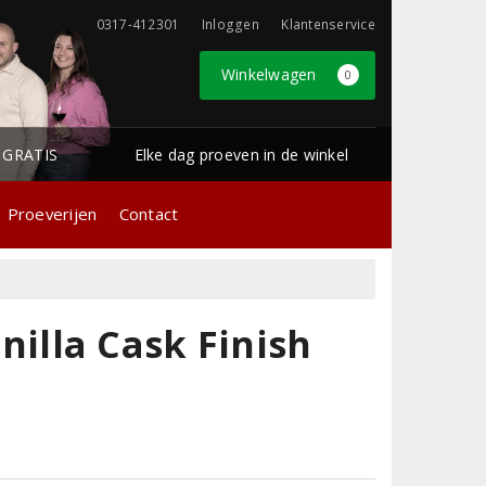
0317-412301
Inloggen
Klantenservice
Winkelwagen
0
1 GRATIS
Elke dag proeven in de winkel
Proeverijen
Contact
lla Cask Finish