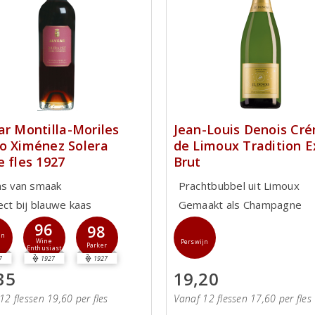
ar Montilla-Moriles
Jean-Louis Denois Cr
o Ximénez Solera
de Limoux Tradition E
e fles 1927
Brut
ns van smaak
Prachtbubbel uit Limoux
ect bij blauwe kaas
Gemaakt als Champagne
96
98
jn
Wine
Perswijn
Parker
Enthusiast
7
1927
1927
35
19,20
12 flessen 19,60 per fles
Vanaf 12 flessen 17,60 per fles