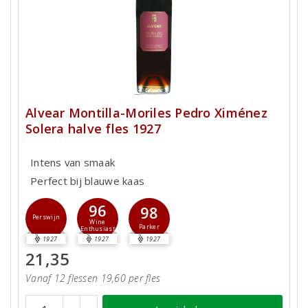
Alvear Montilla-Moriles Pedro Ximénez
Solera halve fles 1927
Intens van smaak
Perfect bij blauwe kaas
96
98
Perswijn
Wine
Parker
Enthusiast
1927
1927
1927
21,35
Vanaf 12 flessen 19,60 per fles