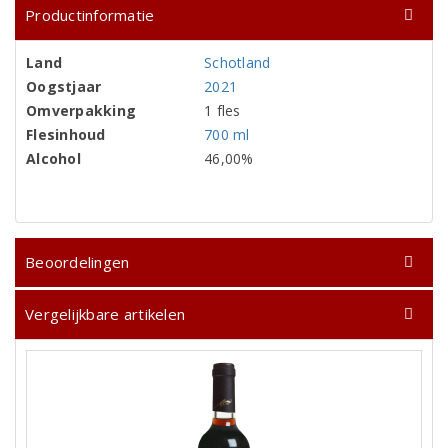
Productinformatie
Land
Schotland
Oogstjaar
2021
Omverpakking
1 fles
Flesinhoud
700 ml
Alcohol
46,00%
Beoordelingen
Vergelijkbare artikelen