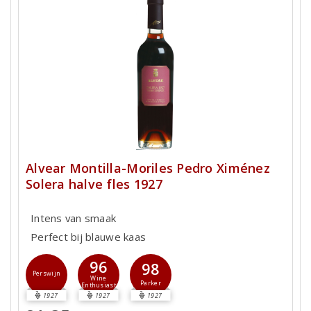
Alvear Montilla-Moriles Pedro Ximénez
Solera halve fles 1927
Intens van smaak
Perfect bij blauwe kaas
96
98
Perswijn
Wine
Parker
Enthusiast
1927
1927
1927