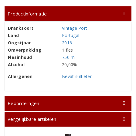
Productinformatie
Dranksoort
Vintage Port
Land
Portugal
Oogstjaar
2016
Omverpakking
1 fles
Flesinhoud
750 ml
Alcohol
20,00%
Allergenen
Bevat sulfieten
Beoordelingen
Vergelijkbare artikelen