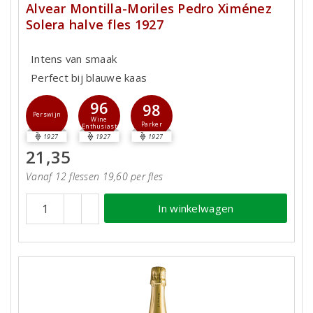
Alvear Montilla-Moriles Pedro Ximénez
Solera halve fles 1927
Intens van smaak
Perfect bij blauwe kaas
96
98
Perswijn
Wine
Parker
Enthusiast
1927
1927
1927
21,35
Vanaf 12 flessen 19,60 per fles
In winkelwagen