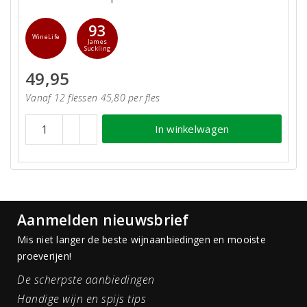
93
WineLife
James
Suckling
49,95
Vanaf 12 flessen 45,80 per fles
In winkelwagen
Aanmelden nieuwsbrief
Mis niet langer de beste wijnaanbiedingen en mooiste
proeverijen!
De scherpste aanbiedingen
Handige wijn en spijs tips