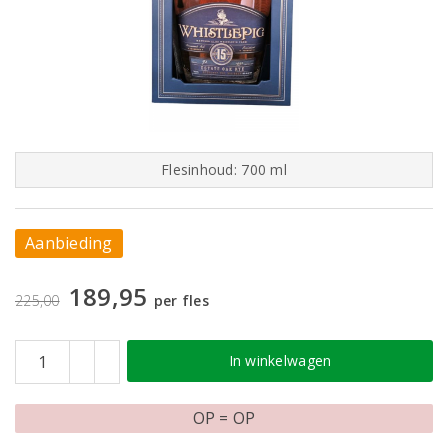
Flesinhoud: 700 ml
Aanbieding
189,95
225,00
per fles
In winkelwagen
OP = OP