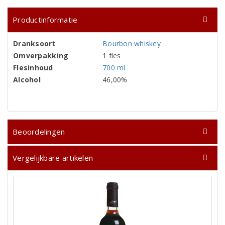
Productinformatie
Dranksoort
Bourbon whiskey
Omverpakking
1 fles
Flesinhoud
700 ml
Alcohol
46,00%
Beoordelingen
Vergelijkbare artikelen