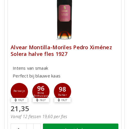
Alvear Montilla-Moriles Pedro Ximénez
Solera halve fles 1927
Intens van smaak
Perfect bij blauwe kaas
96
98
Perswijn
Wine
Parker
Enthusiast
1927
1927
1927
21,35
Vanaf 12 flessen 19,60 per fles