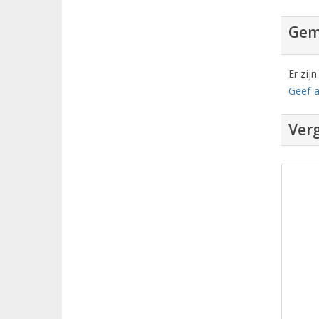
Gem
Er zij
Geef a
Verg