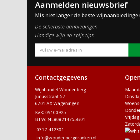
Aanmelden nieuwsbrief
Mis niet langer de beste wijnaanbiedinge
De scherpste aanbiedingen
Handige wijn en spijs tips
Contactgegevens
Open
Wijnhandel Woudenberg
Maand
Junusstraat 57
Dinsda
6701 AX Wageningen
Woens
Donde
KvK: 09100925
Vrijdag
BTW: NL808214755B01
Zaterd
0317-412301
info@woudenbergdranken.nl