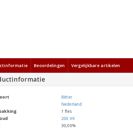
ctinformatie
Beoordelingen
Vergelijkbare artikelen
ductinformatie
oort
Bitter
Nederland
pakking
1 fles
houd
200 ml
l
30,00%