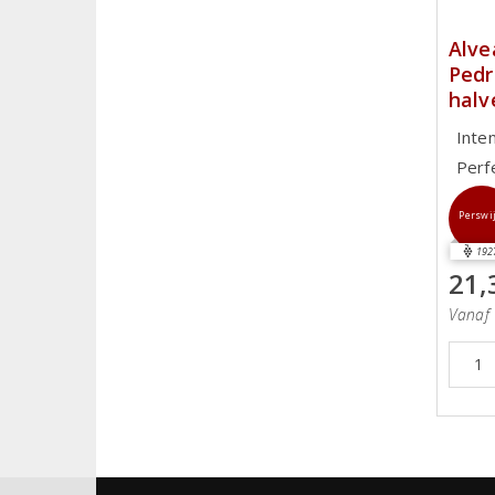
Alve
Pedr
halv
Inte
Perf
Perswi
192
21,
Vanaf 