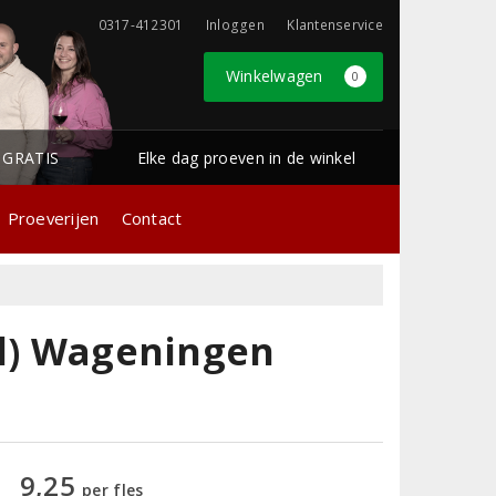
0317-412301
Inloggen
Klantenservice
Winkelwagen
0
1 GRATIS
Elke dag proeven in de winkel
Proeverijen
Contact
cl) Wageningen
9,25
per fles