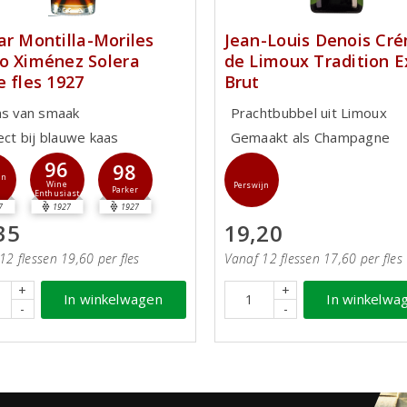
ar Montilla-Moriles
Jean-Louis Denois Cr
o Ximénez Solera
de Limoux Tradition E
e fles 1927
Brut
ns van smaak
Prachtbubbel uit Limoux
ect bij blauwe kaas
Gemaakt als Champagne
96
98
jn
Wine
Perswijn
Parker
Enthusiast
7
1927
1927
35
19,20
12 flessen 19,60 per fles
Vanaf 12 flessen 17,60 per fles
+
+
In winkelwagen
In winkelwa
-
-