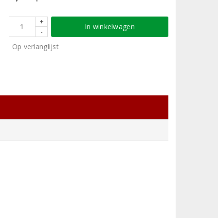
+
In winkelwagen
-
Op verlanglijst