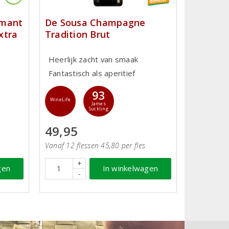
émant
De Sousa Champagne
xtra
Tradition Brut
Heerlijk zacht van smaak
Fantastisch als aperitief
93
WineLife
James
Suckling
49,95
Vanaf 12 flessen 45,80 per fles
+
gen
In winkelwagen
-