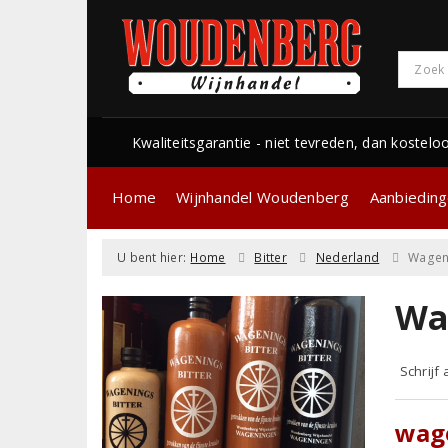
Kwaliteitsgarantie - niet tevreden, dan kostelo
Home
Wijnhandel Woudenberg
Aanbiedin
U bent hier:
Home
Bitter
Nederland
Wageni
Wa
Schrijf
wag