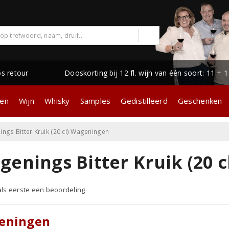
os retour
Dooskorting bij 12 fl. wijn van één soort: 11 + 
gen
Wijn
Whisky
Samples
Gedistilleerd
Geschenken
ngs Bitter Kruik (20 cl) Wageningen
genings Bitter Kruik (20 
 als eerste een beoordeling
eningen