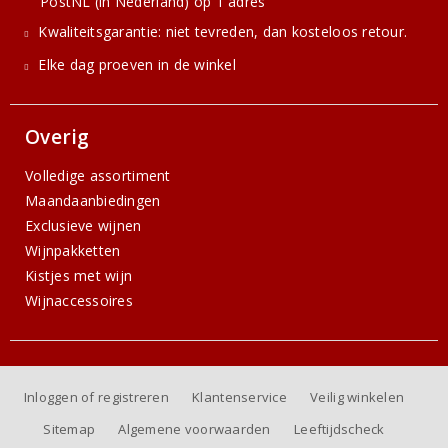
PostNL (in Nederland) op 1 adres
Kwaliteitsgarantie: niet tevreden, dan kosteloos retour.
Elke dag proeven in de winkel
Overig
Volledige assortiment
Maandaanbiedingen
Exclusieve wijnen
Wijnpakketten
Kistjes met wijn
Wijnaccessoires
Inloggen of registreren
Klantenservice
Veilig winkelen
Sitemap
Algemene voorwaarden
Leeftijdscheck