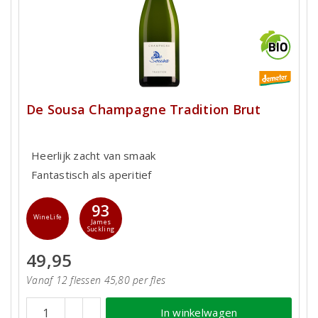
De Sousa Champagne Tradition Brut
Heerlijk zacht van smaak
Fantastisch als aperitief
93
WineLife
James
Suckling
49,95
Vanaf 12 flessen 45,80 per fles
In winkelwagen