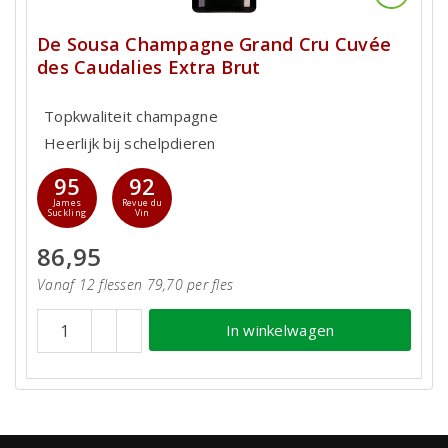
De Sousa Champagne Grand Cru Cuvée
des Caudalies Extra Brut
Topkwaliteit champagne
Heerlijk bij schelpdieren
95
92
James
Revue du
Suckling
Vin
86,95
Vanaf 12 flessen 79,70 per fles
In winkelwagen