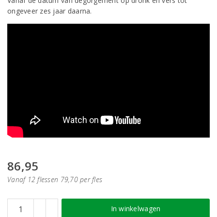
Vanaf de datum van dégorgement op dronk en vers tot
ongeveer zes jaar daarna.
86,95
Vanaf 12 flessen 79,70 per fles
In winkelwagen