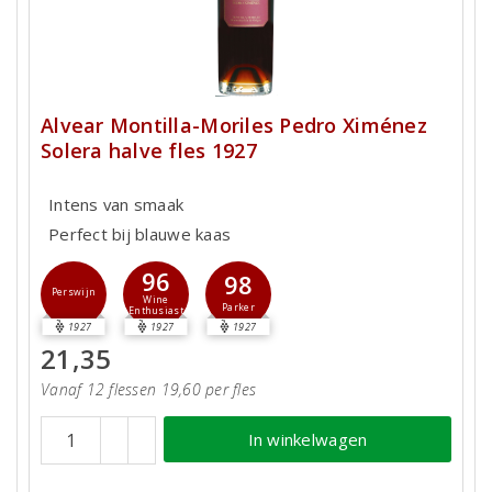
Alvear Montilla-Moriles Pedro Ximénez
Solera halve fles 1927
Intens van smaak
Perfect bij blauwe kaas
96
98
Perswijn
Wine
Parker
Enthusiast
1927
1927
1927
21,35
Vanaf 12 flessen 19,60 per fles
In winkelwagen