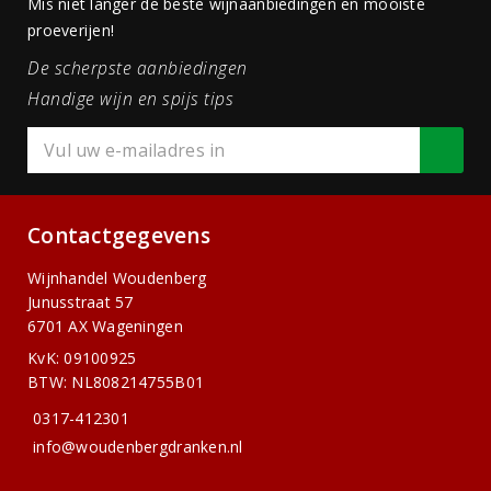
Mis niet langer de beste wijnaanbiedingen en mooiste
proeverijen!
De scherpste aanbiedingen
Handige wijn en spijs tips
Contactgegevens
Wijnhandel Woudenberg
Junusstraat 57
6701 AX Wageningen
KvK: 09100925
BTW: NL808214755B01
0317-412301
info@woudenbergdranken.nl