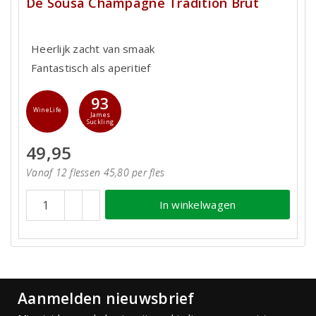
De Sousa Champagne Tradition Brut
Heerlijk zacht van smaak
Fantastisch als aperitief
93
WineLife
James
Suckling
49,95
Vanaf 12 flessen 45,80 per fles
In winkelwagen
Aanmelden nieuwsbrief