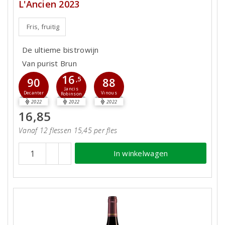
L'Ancien 2023
Fris, fruitig
De ultieme bistrowijn
Van purist Brun
16
90
,5
88
Jancis
Decanter
Vinous
Robinson
2022
2022
2022
16,85
Vanaf 12 flessen 15,45 per fles
In winkelwagen