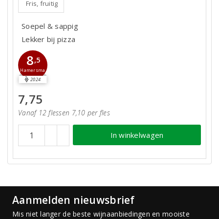
Fris, fruitig
Soepel & sappig
Lekker bij pizza
8
,5
Hamersma
2024
7,75
Vanaf 12 flessen 7,10 per fles
In winkelwagen
Aanmelden nieuwsbrief
Mis niet langer de beste wijnaanbiedingen en mooiste