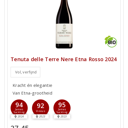
Tenuta delle Terre Nere Etna Rosso 2024
Vol, verfijnd
Kracht én elegantie
Van Etna-grootheid
94
95
92
James
James
Vinous
Suckling
Suckling
2024
2023
2023
27,45