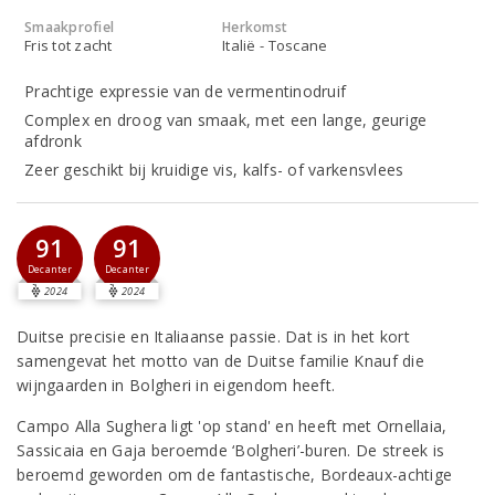
Smaakprofiel
Herkomst
Fris tot zacht
Italië - Toscane
Prachtige expressie van de vermentinodruif
Complex en droog van smaak, met een lange, geurige
afdronk
Zeer geschikt bij kruidige vis, kalfs- of varkensvlees
91
91
Decanter
Decanter
2024
2024
Duitse precisie en Italiaanse passie. Dat is in het kort
samengevat het motto van de Duitse familie Knauf die
wijngaarden in Bolgheri in eigendom heeft.
Campo Alla Sughera ligt 'op stand' en heeft met Ornellaia,
Sassicaia en Gaja beroemde ‘Bolgheri’-buren. De streek is
beroemd geworden om de fantastische, Bordeaux-achtige