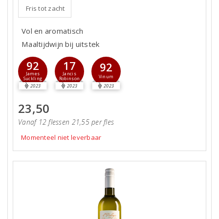
Fris tot zacht
Vol en aromatisch
Maaltijdwijn bij uitstek
92
17
92
James
Jancis
Vinum
Suckling
Robinson
2023
2023
2023
23,50
Vanaf 12 flessen 21,55 per fles
Momenteel niet leverbaar