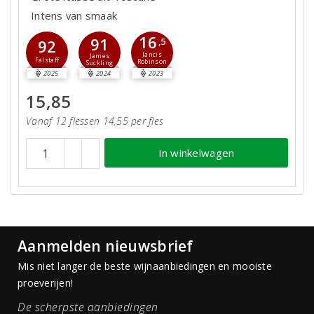
Intens van smaak
16
91
92
,5
Jancis
James
Falstaff
Robinson
Suckling
2025
2024
2023
15,85
Vanaf 12 flessen 14,55 per fles
In winkelwagen
Aanmelden nieuwsbrief
Mis niet langer de beste wijnaanbiedingen en mooiste
proeverijen!
De scherpste aanbiedingen