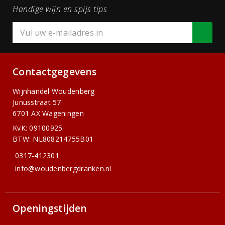
Handige wijn en spijs tips
Contactgegevens
Wijnhandel Woudenberg
Junusstraat 57
6701 AX Wageningen
KvK: 09100925
BTW: NL808214755B01
0317-412301
info@woudenbergdranken.nl
Openingstijden