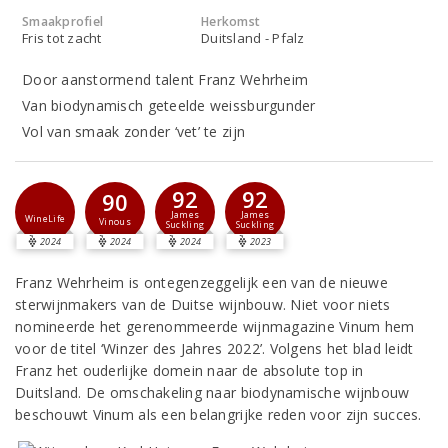
Smaakprofiel
Herkomst
Fris tot zacht
Duitsland - Pfalz
Door aanstormend talent Franz Wehrheim
Van biodynamisch geteelde weissburgunder
Vol van smaak zonder ‘vet’ te zijn
92
92
90
James
James
WineLife
Vinous
Suckling
Suckling
2024
2024
2024
2023
Franz Wehrheim is ontegenzeggelijk een van de nieuwe
sterwijnmakers van de Duitse wijnbouw. Niet voor niets
nomineerde het gerenommeerde wijnmagazine Vinum hem
voor de titel ‘Winzer des Jahres 2022’. Volgens het blad leidt
Franz het ouderlijke domein naar de absolute top in
Duitsland. De omschakeling naar biodynamische wijnbouw
beschouwt Vinum als een belangrijke reden voor zijn succes.