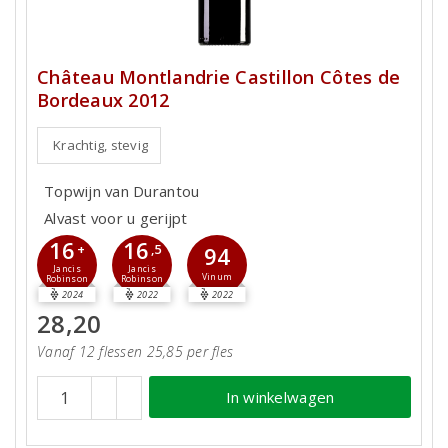
Château Montlandrie Castillon Côtes de
Bordeaux 2012
Krachtig, stevig
Topwijn van Durantou
Alvast voor u gerijpt
16
16
+
,5
94
Jancis
Jancis
Vinum
Robinson
Robinson
2024
2022
2022
28,20
Vanaf 12 flessen 25,85 per fles
In winkelwagen