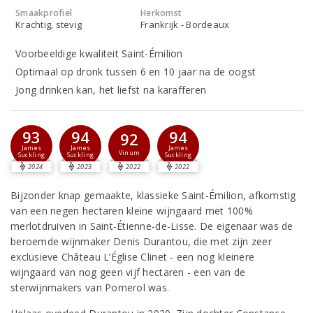
Smaakprofiel
Herkomst
Krachtig, stevig
Frankrijk - Bordeaux
Voorbeeldige kwaliteit Saint-Émilion
Optimaal op dronk tussen 6 en 10 jaar na de oogst
Jong drinken kan, het liefst na karafferen
93
94
94
92
James
James
James
Vinum
Suckling
Suckling
Suckling
2024
2023
2022
2022
Bijzonder knap gemaakte, klassieke Saint-Émilion, afkomstig
van een negen hectaren kleine wijngaard met 100%
merlotdruiven in Saint-Étienne-de-Lisse. De eigenaar was de
beroemde wijnmaker Denis Durantou, die met zijn zeer
exclusieve Château L’Église Clinet - een nog kleinere
wijngaard van nog geen vijf hectaren - een van de
sterwijnmakers van Pomerol was.