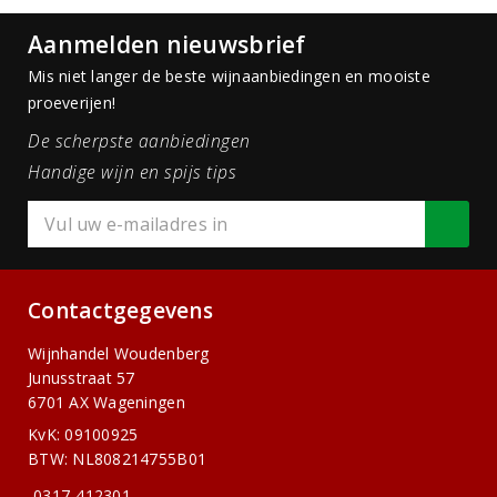
Aanmelden nieuwsbrief
Mis niet langer de beste wijnaanbiedingen en mooiste
proeverijen!
De scherpste aanbiedingen
Handige wijn en spijs tips
Contactgegevens
Wijnhandel Woudenberg
Junusstraat 57
6701 AX Wageningen
KvK: 09100925
BTW: NL808214755B01
0317-412301