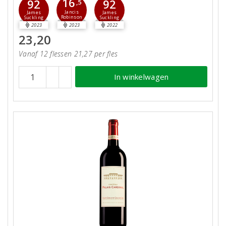
16
92
92
,5
Jancis
James
James
Robinson
Suckling
Suckling
2023
2023
2022
23,20
Vanaf 12 flessen 21,27 per fles
In winkelwagen