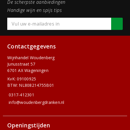
De scherpste aanbiedingen
Handige wijn en spijs tips
Contactgegevens
Wijnhandel Woudenberg
Junusstraat 57
6701 AX Wageningen
KvK: 09100925
BTW: NL808214755B01
0317-412301
info@woudenbergdranken.nl
Openingstijden