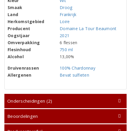
Kleur
Wit
Smaak
Droog
Land
Frankrijk
Herkomstgebied
Loire
Producent
Domaine La Tour Beaumont
Oogstjaar
2021
Omverpakking
6 flessen
Flesinhoud
750 ml
Alcohol
13,00%
Druivenrassen
100% Chardonnay
Allergenen
Bevat sulfieten
Onderscheidingen (2)
Beoordelingen