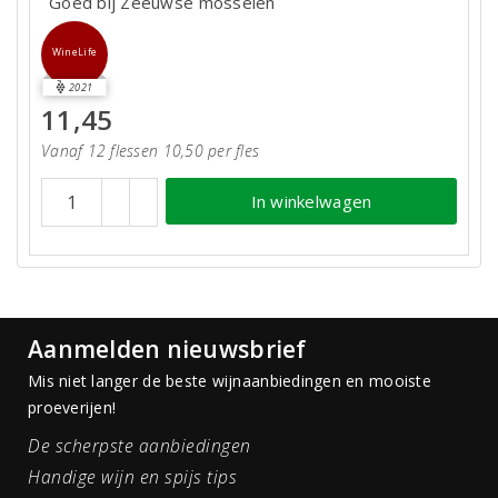
Goed bij Zeeuwse mosselen
WineLife
2021
11,45
Vanaf 12 flessen 10,50 per fles
In winkelwagen
Aanmelden nieuwsbrief
Mis niet langer de beste wijnaanbiedingen en mooiste
proeverijen!
De scherpste aanbiedingen
Handige wijn en spijs tips