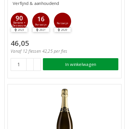
Verfijnd & aanhoudend
90
16
Bettane +
Perswijn
Perswijn
Desseauve
2023
2021
2020
46,05
Vanaf 12 flessen 42,25 per fles
In winkelwagen