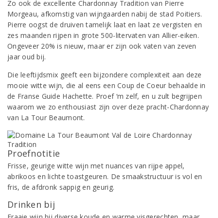
Zo ook de excellente Chardonnay Tradition van Pierre
Morgeau, afkomstig van wijngaarden nabij de stad Poitiers.
Pierre oogst de druiven tamelijk laat en laat ze vergisten en
zes maanden rijpen in grote 500-litervaten van Allier-eiken.
Ongeveer 20% is nieuw, maar er zijn ook vaten van zeven
jaar oud bij.
Die leeftijdsmix geeft een bijzondere complexiteit aan deze
mooie witte wijn, die al eens een Coup de Coeur behaalde in
de Franse Guide Hachette. Proef ‘m zelf, en u zult begrijpen
waarom we zo enthousiast zijn over deze pracht-Chardonnay
van La Tour Beaumont.
Proefnotitie
Frisse, geurige witte wijn met nuances van rijpe appel,
abrikoos en lichte toastgeuren. De smaakstructuur is vol en
fris, de afdronk sappig en geurig.
Drinken bij
Fraaie wijn bij diverse koude en warme visgerechten, maar