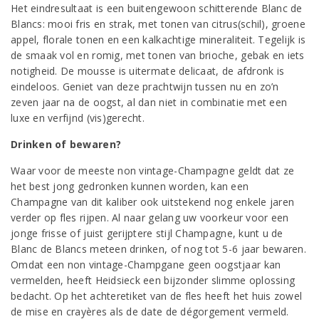
Het eindresultaat is een buitengewoon schitterende Blanc de
Blancs: mooi fris en strak, met tonen van citrus(schil), groene
appel, florale tonen en een kalkachtige mineraliteit. Tegelijk is
de smaak vol en romig, met tonen van brioche, gebak en iets
notigheid. De mousse is uitermate delicaat, de afdronk is
eindeloos. Geniet van deze prachtwijn tussen nu en zo’n
zeven jaar na de oogst, al dan niet in combinatie met een
luxe en verfijnd (vis)gerecht.
Drinken of bewaren?
Waar voor de meeste non vintage-Champagne geldt dat ze
het best jong gedronken kunnen worden, kan een
Champagne van dit kaliber ook uitstekend nog enkele jaren
verder op fles rijpen. Al naar gelang uw voorkeur voor een
jonge frisse of juist gerijptere stijl Champagne, kunt u de
Blanc de Blancs meteen drinken, of nog tot 5-6 jaar bewaren.
Omdat een non vintage-Champgane geen oogstjaar kan
vermelden, heeft Heidsieck een bijzonder slimme oplossing
bedacht. Op het achteretiket van de fles heeft het huis zowel
de mise en crayères als de date de dégorgement vermeld.