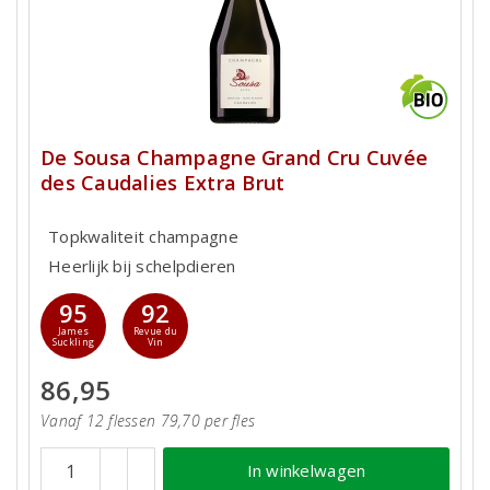
De Sousa Champagne Grand Cru Cuvée
des Caudalies Extra Brut
Topkwaliteit champagne
Heerlijk bij schelpdieren
95
92
James
Revue du
Suckling
Vin
86,95
Vanaf 12 flessen 79,70 per fles
In winkelwagen