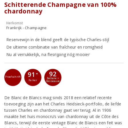
Schitterende Champagne van 100%
chardonnay
Herkomst
Frankrijk - Champagne
Reservewijn in de blend geeft de typische Charles-stijl
De ultieme combinatie van fraîcheur en romigheid
Nu al verrukkelijk, na flesrijping nóg mooier
92
91
+
Proefschrift
Bettane +
Parker
Desseauve
De Blanc de Blancs mag sinds 2018 een relatief recente
toevoeging zijn aan het Charles Heidsieck-portfolio, de liefde
tussen Charles en chardonnay gaat ver terug. Al in 1906
maakte het huis monocru’s van chardonnay uit de Côte des
Blancs, terwijl de eerste vintage Blanc de Blancs een feit was