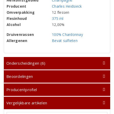
Herkomstgebied
Champagne
Producent
Charles Heidsieck
Omverpakking
12 flessen
Flesinhoud
375 ml
Alcohol
12,00%
Druivenrassen
100% Chardonnay
Allergenen
Bevat sulfieten
Onderscheidingen (6)
Beoordelingen
Producentprofiel
Vergelijkbare artikelen