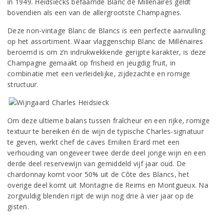
in 1949. Heidsiecks befaamde Blanc de Millénaires geldt
bovendien als een van de allergrootste Champagnes.
Deze non-vintage Blanc de Blancs is een perfecte aanvulling
op het assortiment. Waar vlaggenschip Blanc de Millénaires
beroemd is om z’n indrukwekkende gerijpte karakter, is deze
Champagne gemaakt op frisheid en jeugdig fruit, in
combinatie met een verleidelijke, zijdezachte en romige
structuur.
Om deze ultieme balans tussen fraîcheur en een rijke, romige
textuur te bereiken én de wijn de typische Charles-signatuur
te geven, werkt chef de caves Emilien Erard met een
verhouding van ongeveer twee derde deel jonge wijn en een
derde deel reservewijn van gemiddeld vijf jaar oud. De
chardonnay komt voor 50% uit de Côte des Blancs, het
overige deel komt uit Montagne de Reims en Montgueux. Na
zorgvuldig blenden rijpt de wijn nog drie à vier jaar op de
gisten.