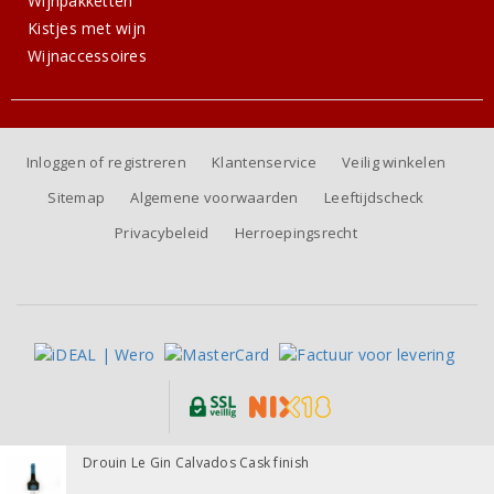
Wijnpakketten
Kistjes met wijn
Wijnaccessoires
Inloggen of registreren
Klantenservice
Veilig winkelen
Sitemap
Algemene voorwaarden
Leeftijdscheck
Privacybeleid
Herroepingsrecht
Alle prijzen zijn inclusief BTW, exclusief eventuele verzendkosten.
Drouin Le Gin Calvados Cask finish