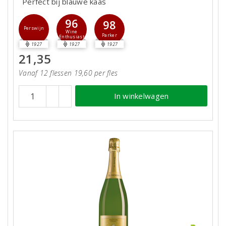
Perfect bij blauwe kaas
96
98
Perswijn
Wine
Parker
Enthusiast
1927
1927
1927
21,35
Vanaf 12 flessen 19,60 per fles
In winkelwagen