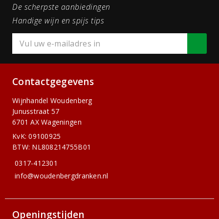
De scherpste aanbiedingen
Handige wijn en spijs tips
Contactgegevens
Wijnhandel Woudenberg
Junusstraat 57
6701 AX Wageningen
KvK: 09100925
BTW: NL808214755B01
0317-412301
info@woudenbergdranken.nl
Openingstijden