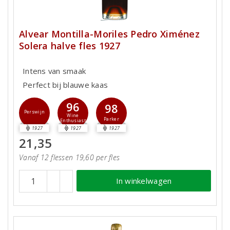
Alvear Montilla-Moriles Pedro Ximénez
Solera halve fles 1927
Intens van smaak
Perfect bij blauwe kaas
96
98
Perswijn
Wine
Parker
Enthusiast
1927
1927
1927
21,35
Vanaf 12 flessen 19,60 per fles
In winkelwagen