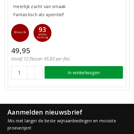
Heerlijk zacht van smaak
Fantastisch als aperitief
93
WineLife
James
Suckling
49,95
Vanaf 12 flessen 45,80 per fles
In winkelwagen
Aanmelden nieuwsbrief
Mis niet langer de beste wijnaanbiedingen en mooiste
proeverijen!