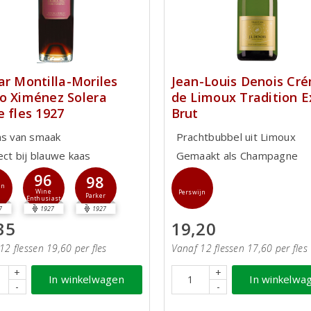
ar Montilla-Moriles
Jean-Louis Denois Cr
o Ximénez Solera
de Limoux Tradition E
e fles 1927
Brut
ns van smaak
Prachtbubbel uit Limoux
ect bij blauwe kaas
Gemaakt als Champagne
96
98
jn
Wine
Perswijn
Parker
Enthusiast
7
1927
1927
35
19,20
12 flessen 19,60 per fles
Vanaf 12 flessen 17,60 per fles
+
+
In winkelwagen
In winkelwa
-
-