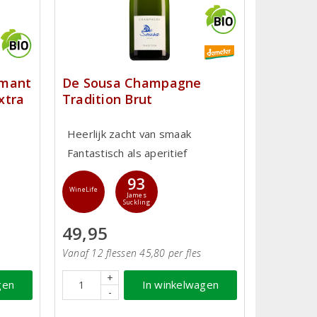
émant
De Sousa Champagne
xtra
Tradition Brut
Heerlijk zacht van smaak
Fantastisch als aperitief
93
WineLife
James
Suckling
49,95
Vanaf 12 flessen 45,80 per fles
+
gen
In winkelwagen
-