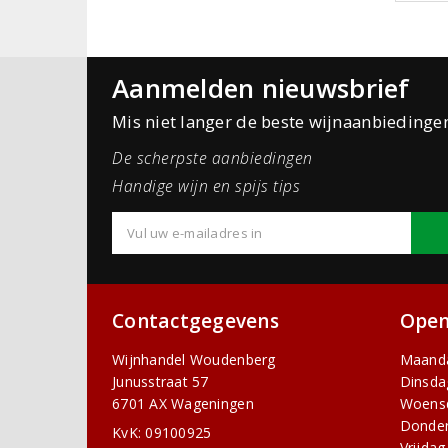
Aanmelden nieuwsbrief
Mis niet langer de beste wijnaanbiedinge
De scherpste aanbiedingen
Handige wijn en spijs tips
Contactgegevens
Open
Wijnhandel Woudenberg
Maand
Junusstraat 57
Dinsda
6701 AX Wageningen
Woens
Donde
KvK: 09100925
Vrijdag