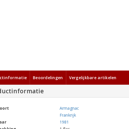
ctinformatie
Beoordelingen
Vergelijkbare artikelen
ductinformatie
oort
Armagnac
Frankrijk
aar
1981
pakking
1 fles