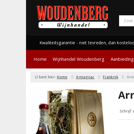
Kwaliteitsgarantie - niet tevreden, dan kostelo
Home
Wijnhandel Woudenberg
Aanbiedin
U bent hier:
Home
Armagnac
Frankrijk
Arm
Ar
Schrijf