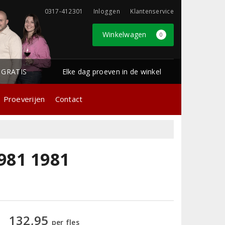
0317-412301
Inloggen
Klantenservice
Winkelwagen
0
1 GRATIS
Elke dag proeven in de winkel
Proeverijen
Contact
981 1981
132,95
per fles