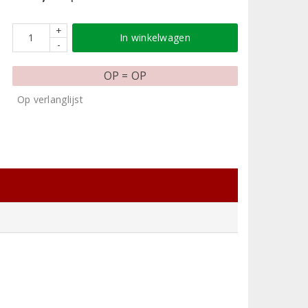
+
In winkelwagen
-
OP = OP
Op verlanglijst