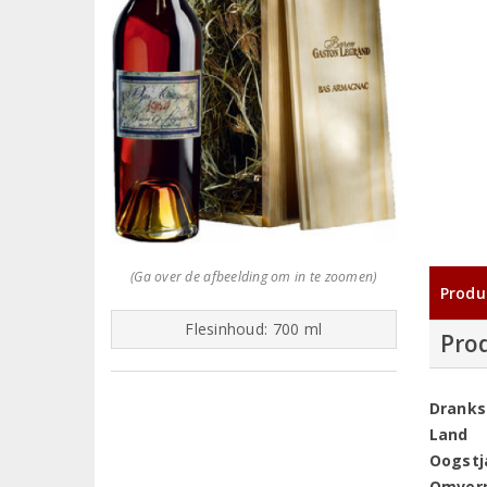
(Ga over de afbeelding om in te zoomen)
Produ
Flesinhoud: 700 ml
Pro
Dranks
Land
Oogstj
Omver