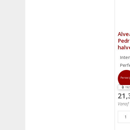
Alve
Pedr
halv
Inte
Perf
Perswi
192
21,
Vanaf 