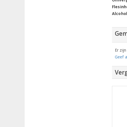
Flesin
Alcoho
Gem
Er zij
Geef a
Verg