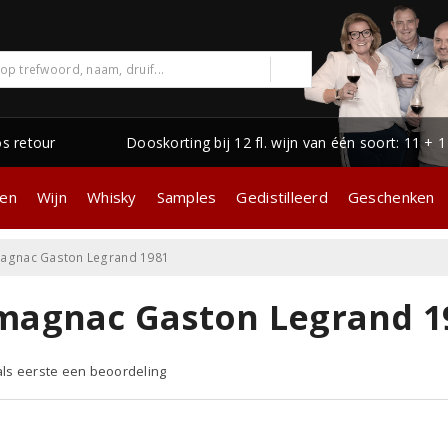
os retour
Dooskorting bij 12 fl. wijn van één soort: 11 + 
gen
Wijn
Whisky
Samples
Gedistilleerd
Geschenken
agnac Gaston Legrand 1981
magnac Gaston Legrand 1
 als eerste een beoordeling