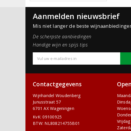
Aanmelden nieuwsbrief
Mis niet langer de beste wijnaanbiedinge
De scherpste aanbiedingen
Handige wijn en spijs tips
Contactgegevens
Open
Wijnhandel Woudenberg
Maand
Junusstraat 57
Dinsda
6701 AX Wageningen
Woens
Donde
KvK: 09100925
Vrijdag
BTW: NL808214755B01
Zaterd