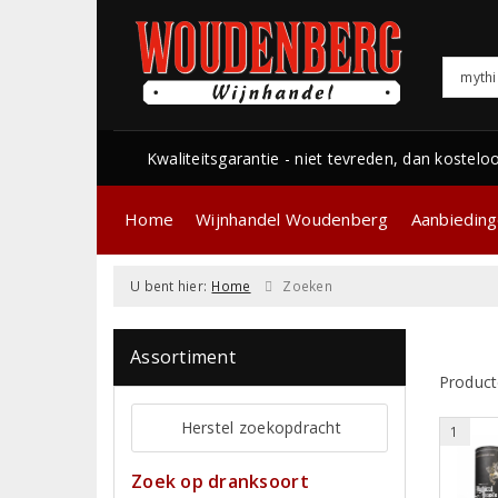
Kwaliteitsgarantie - niet tevreden, dan kostelo
Home
Wijnhandel Woudenberg
Aanbiedin
U bent hier:
Home
Zoeken
Assortiment
Product
Herstel zoekopdracht
1
Zoek op dranksoort