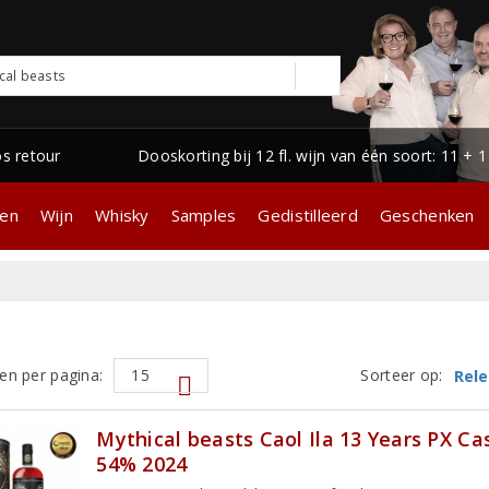
os retour
Dooskorting bij 12 fl. wijn van één soort: 11 + 
gen
Wijn
Whisky
Samples
Gedistilleerd
Geschenken
en per pagina:
Sorteer op:
Rele
Mythical beasts Caol Ila 13 Years PX Ca
54% 2024