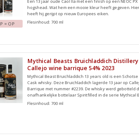
Een 13 jaar oude Caol Ila met een finish op een NEOC PX
hogshead. Wat hem een mooie kleur heeft gegeven. Hie
heeft hij gerijpt op nieuw Europees eiken.
Flesinhoud: 700 ml
P = OP
Mythical Beasts Bruichladdich Distillery
Callejo wine barrique 54% 2023
Mythical Beast Bruichladdich 13 years old is een Schotse
Cask whisky. Deze Bruichladdich lagerde 13 jaar op Call
Barrique met nummer #2239. De whisky werd gebotteld 
onafhankelijke bottelaar Spiritfilled in de serie Mythical 
Flesinhoud: 700 ml