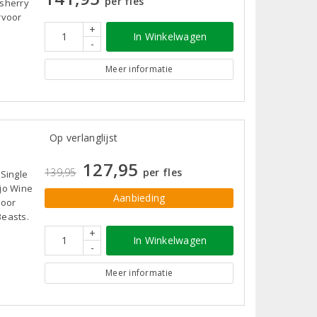
per fles
 sherry
rvoor
+
In Winkelwagen
-
Meer informatie
Op verlanglijst
127,95
139,95
per fles
 Single
ejo Wine
Aanbieding
door
Beasts.
+
In Winkelwagen
-
Meer informatie