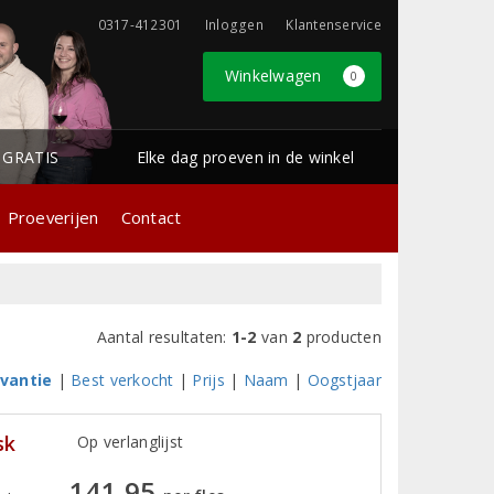
0317-412301
Inloggen
Klantenservice
Winkelwagen
0
1 GRATIS
Elke dag proeven in de winkel
Proeverijen
Contact
Aantal resultaten:
1-2
van
2
producten
vantie
|
Best verkocht
|
Prijs
|
Naam
|
Oogstjaar
sk
Op verlanglijst
141,95