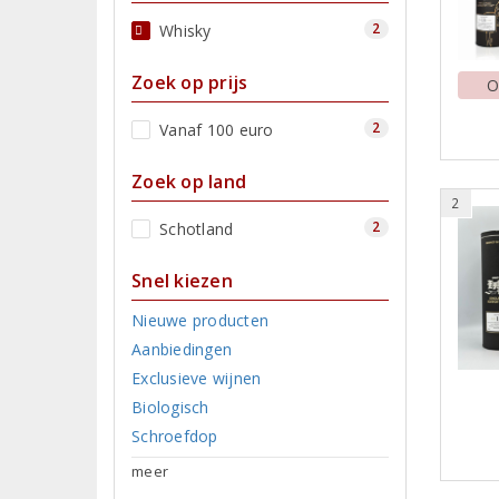
2
Whisky
Zoek op prijs
O
2
Vanaf 100 euro
Zoek op land
2
2
Schotland
Snel kiezen
Nieuwe producten
Aanbiedingen
Exclusieve wijnen
Biologisch
Schroefdop
meer