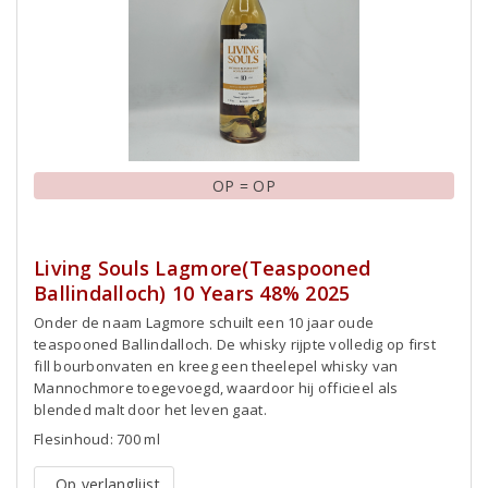
OP = OP
Living Souls Lagmore(Teaspooned
Ballindalloch) 10 Years 48% 2025
Onder de naam Lagmore schuilt een 10 jaar oude
teaspooned Ballindalloch. De whisky rijpte volledig op first
fill bourbonvaten en kreeg een theelepel whisky van
Mannochmore toegevoegd, waardoor hij officieel als
blended malt door het leven gaat.
Flesinhoud: 700 ml
Op verlanglijst