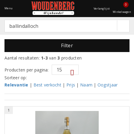
0
Menu
Verlanglijst
Winkelwagen
Filter
Aantal resultaten:
1-3
van
3
producten
Producten per pagina:
Sorteer op:
Relevantie
|
Best verkocht
|
Prijs
|
Naam
|
Oogstjaar
1