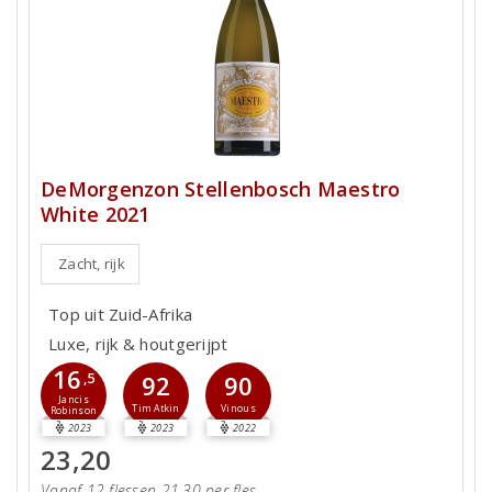
DeMorgenzon Stellenbosch Maestro
White 2021
Zacht, rijk
Top uit Zuid-Afrika
Luxe, rijk & houtgerijpt
16
,5
92
90
Jancis
Tim Atkin
Vinous
Robinson
2023
2023
2022
23,20
Vanaf 12 flessen 21,30 per fles