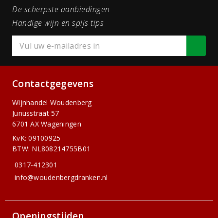
De scherpste aanbiedingen
Handige wijn en spijs tips
Contactgegevens
Wijnhandel Woudenberg
Junusstraat 57
6701 AX Wageningen
KvK: 09100925
BTW: NL808214755B01
0317-412301
info@woudenbergdranken.nl
Openingstijden