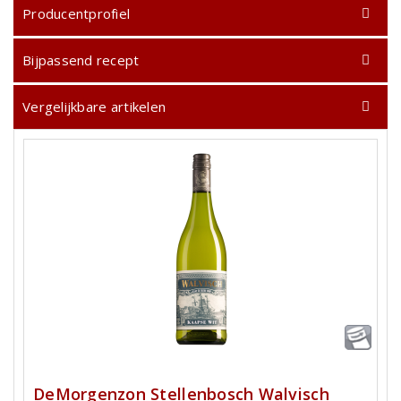
Producentprofiel
Bijpassend recept
Vergelijkbare artikelen
DeMorgenzon Stellenbosch Walvisch