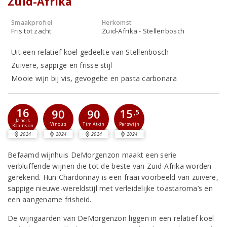
Zuid-Afrika
Smaakprofiel
Herkomst
Fris tot zacht
Zuid-Afrika - Stellenbosch
Uit een relatief koel gedeelte van Stellenbosch
Zuivere, sappige en frisse stijl
Mooie wijn bij vis, gevogelte en pasta carbonara
16
15
90
90
,5
Jancis
Perswijn
Vinous
Tim Atkin
Robinson
2024
2024
2024
2024
Befaamd wijnhuis DeMorgenzon maakt een serie
verbluffende wijnen die tot de beste van Zuid-Afrika worden
gerekend. Hun Chardonnay is een fraai voorbeeld van zuivere,
sappige nieuwe-wereldstijl met verleidelijke toastaroma’s en
een aangename frisheid.
De wijngaarden van DeMorgenzon liggen in een relatief koel