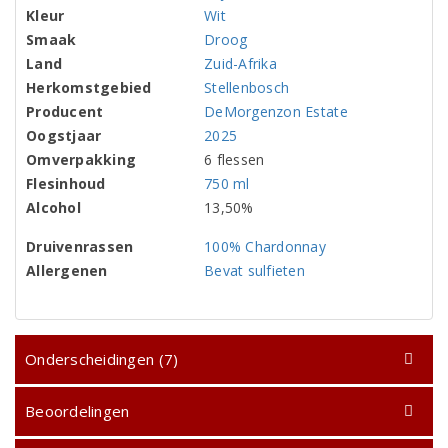
Kleur
Wit
Smaak
Droog
Land
Zuid-Afrika
Herkomstgebied
Stellenbosch
Producent
DeMorgenzon Estate
Oogstjaar
2025
Omverpakking
6 flessen
Flesinhoud
750 ml
Alcohol
13,50%
Druivenrassen
100% Chardonnay
Allergenen
Bevat sulfieten
Onderscheidingen (7)
Beoordelingen