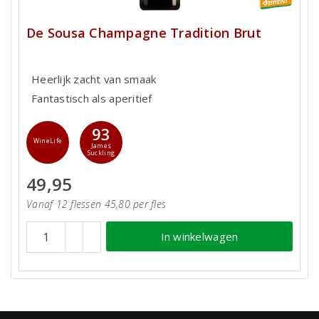
De Sousa Champagne Tradition Brut
Heerlijk zacht van smaak
Fantastisch als aperitief
93
WineLife
James
Suckling
49,95
Vanaf 12 flessen 45,80 per fles
In winkelwagen