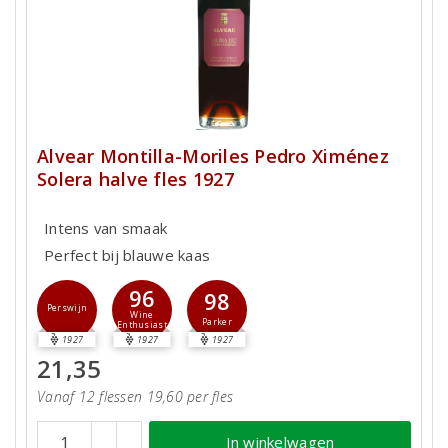
Alvear Montilla-Moriles Pedro Ximénez
Solera halve fles 1927
Intens van smaak
Perfect bij blauwe kaas
96
98
Perswijn
Wine
Parker
Enthusiast
1927
1927
1927
21,35
Vanaf 12 flessen 19,60 per fles
In winkelwagen