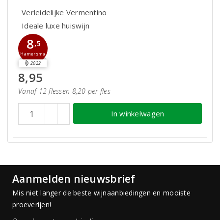
Verleidelijke Vermentino
Ideale luxe huiswijn
8
,5
Hamersma
2022
8,95
Vanaf 12 flessen 8,20 per fles
In winkelwagen
Aanmelden nieuwsbrief
Mis niet langer de beste wijnaanbiedingen en mooiste
proeverijen!