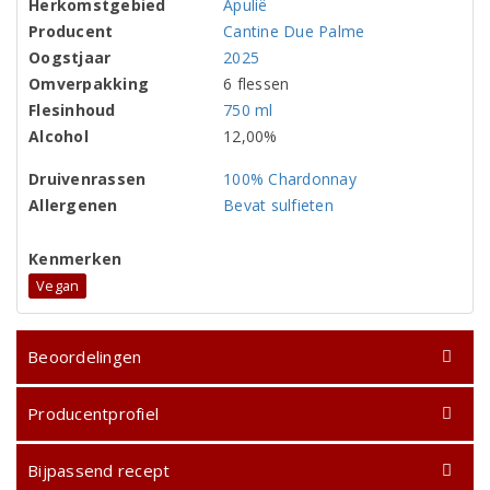
Herkomstgebied
Apulië
Producent
Cantine Due Palme
Oogstjaar
2025
Omverpakking
6 flessen
Flesinhoud
750 ml
Alcohol
12,00%
Druivenrassen
100% Chardonnay
Allergenen
Bevat sulfieten
Kenmerken
Vegan
Beoordelingen
Producentprofiel
Bijpassend recept