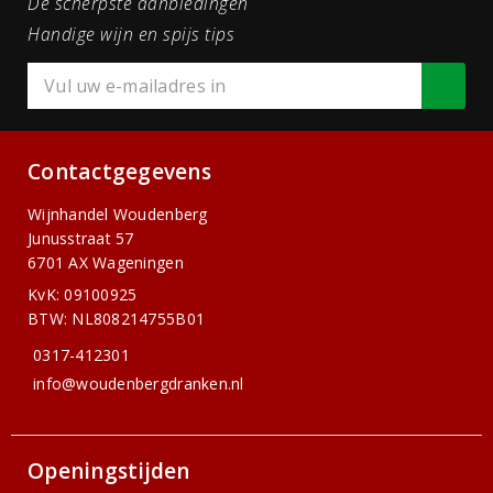
De scherpste aanbiedingen
Handige wijn en spijs tips
Contactgegevens
Wijnhandel Woudenberg
Junusstraat 57
6701 AX Wageningen
KvK: 09100925
BTW: NL808214755B01
0317-412301
info@woudenbergdranken.nl
Openingstijden