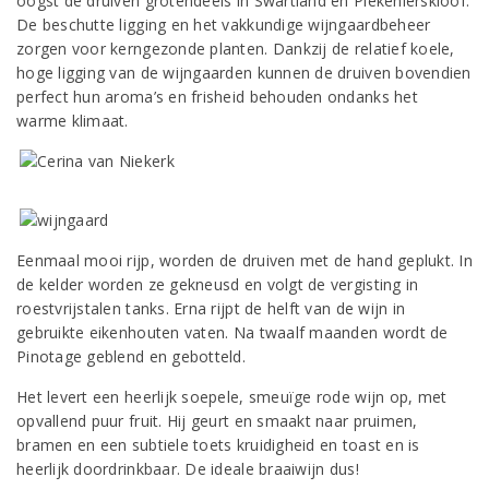
oogst de druiven grotendeels in Swartland en Piekenierskloof.
De beschutte ligging en het vakkundige wijngaardbeheer
zorgen voor kerngezonde planten. Dankzij de relatief koele,
hoge ligging van de wijngaarden kunnen de druiven bovendien
perfect hun aroma’s en frisheid behouden ondanks het
warme klimaat.
Eenmaal mooi rijp, worden de druiven met de hand geplukt. In
de kelder worden ze gekneusd en volgt de vergisting in
roestvrijstalen tanks. Erna rijpt de helft van de wijn in
gebruikte eikenhouten vaten. Na twaalf maanden wordt de
Pinotage geblend en gebotteld.
Het levert een heerlijk soepele, smeuïge rode wijn op, met
opvallend puur fruit. Hij geurt en smaakt naar pruimen,
bramen en een subtiele toets kruidigheid en toast en is
heerlijk doordrinkbaar. De ideale braaiwijn dus!