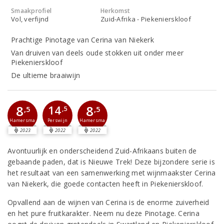
Smaakprofiel
Herkomst
Vol, verfijnd
Zuid-Afrika - Piekenierskloof
Prachtige Pinotage van Cerina van Niekerk
Van druiven van deels oude stokken uit onder meer
Piekenierskloof
De ultieme braaiwijn
8
8
14
,5
,5
,5
Perswijn
Hamersma
Hamersma
2023
2022
2022
Avontuurlijk en onderscheidend Zuid-Afrikaans buiten de
gebaande paden, dat is Nieuwe Trek! Deze bijzondere serie is
het resultaat van een samenwerking met wijnmaakster Cerina
van Niekerk, die goede contacten heeft in Piekenierskloof.
Opvallend aan de wijnen van Cerina is de enorme zuiverheid
en het pure fruitkarakter. Neem nu deze Pinotage. Cerina