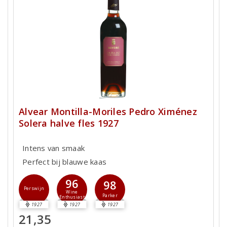
Alvear Montilla-Moriles Pedro Ximénez
Solera halve fles 1927
Intens van smaak
Perfect bij blauwe kaas
96
98
Perswijn
Wine
Parker
Enthusiast
1927
1927
1927
21,35