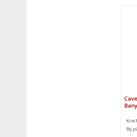
Cave
Bany
Krac
Bij 