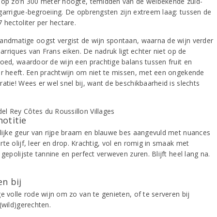
 op zo’n 300 meter hoogte, temidden van de welbekende zuid-
garrigue-begroeiing. De opbrengsten zijn extreem laag: tussen de
 hectoliter per hectare.
andmatige oogst vergist de wijn spontaan, waarna de wijn verder
 barriques van Frans eiken. De nadruk ligt echter niet op de
loed, waardoor de wijn een prachtige balans tussen fruit en
ur heeft. Een prachtwijn om niet te missen, met een ongekende
atie! Wees er wel snel bij, want de beschikbaarheid is slechts
.
notitie
elijke geur van rijpe braam en blauwe bes aangevuld met nuances
te olijf, leer en drop. Krachtig, vol en romig in smaak met
 gepolijste tannine en perfect verweven zuren. Blijft heel lang na.
n bij
e volle rode wijn om zo van te genieten, of te serveren bij
 (wild)gerechten.