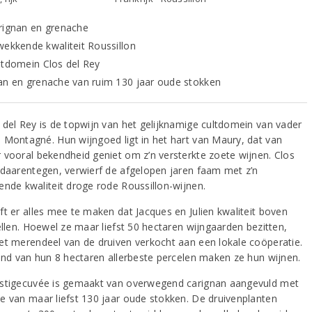
rignan en grenache
wekkende kwaliteit Roussillon
ltdomein Clos del Rey
an en grenache van ruim 130 jaar oude stokken
 del Rey is de topwijn van het gelijknamige cultdomein van vader
 Montagné. Hun wijngoed ligt in het hart van Maury, dat van
 vooral bekendheid geniet om z’n versterkte zoete wijnen. Clos
 daarentegen, verwierf de afgelopen jaren faam met z’n
ende kwaliteit droge rode Roussillon-wijnen.
ft er alles mee te maken dat Jacques en Julien kwaliteit boven
ellen. Hoewel ze maar liefst 50 hectaren wijngaarden bezitten,
et merendeel van de druiven verkocht aan een lokale coöperatie.
tend van hun 8 hectaren allerbeste percelen maken ze hun wijnen.
stigecuvée is gemaakt van overwegend carignan aangevuld met
e van maar liefst 130 jaar oude stokken. De druivenplanten