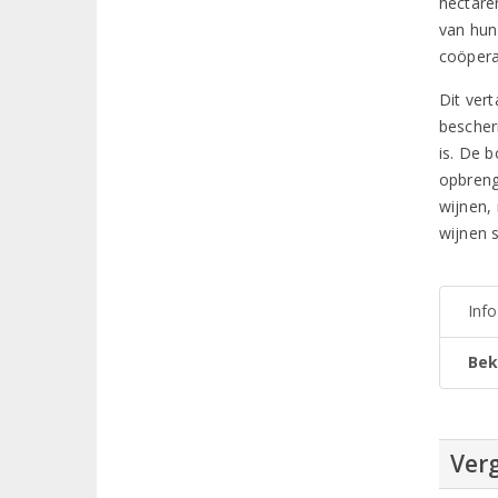
hectare
van hun
coöpera
Dit vert
bescher
is. De b
opbreng
wijnen,
wijnen s
Inf
Bek
Verg