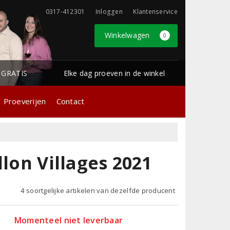
0317-412301
Inloggen
Klantenservice
Winkelwagen
0
1 GRATIS
Elke dag proeven in de winkel
Proeverijen
Contact
llon Villages 2021
4 soortgelijke artikelen van dezelfde producent
Momenteel niet leverbaar