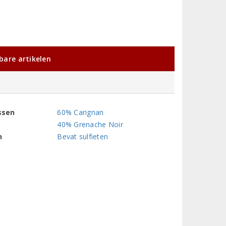
kbare artikelen
ssen
60% Carignan
40% Grenache Noir
n
Bevat sulfieten