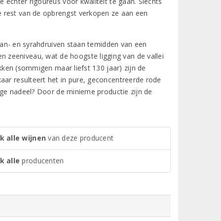
e echter rigoureus voor kwaliteit te gaan. Slechts
e rest van de opbrengst verkopen ze aan een
ignan- en syrahdruiven staan temidden van een
zeeniveau, wat de hoogste ligging van de vallei
okken (sommigen maar liefst 130 jaar) zijn de
aar resulteert het in pure, geconcentreerde rode
enige nadeel? Door de minieme productie zijn de
k alle wijnen
van deze producent
k alle
producenten