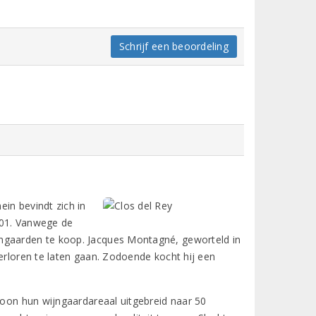
Schrijf een beoordeling
in bevindt zich in
2001. Vanwege de
jngaarden te koop. Jacques Montagné, geworteld in
verloren te laten gaan. Zodoende kocht hij een
 zoon hun wijngaardareaal uitgebreid naar 50