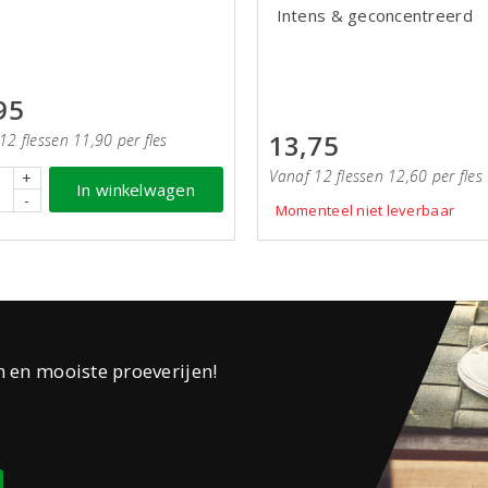
Intens & geconcentreerd
95
13,75
12 flessen 11,90 per fles
Vanaf 12 flessen 12,60 per fles
+
In winkelwagen
-
Momenteel niet leverbaar
n en mooiste proeverijen!