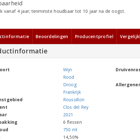
aarheid
k vanaf 4 jaar; tenminste houdbaar tot 10 jaar na de oogst.
ctinformatie
Beoordelingen
Producentprofiel
Vergelij
ductinformatie
oort
Wijn
Druivenra
Rood
Droog
Allergene
Frankrijk
mstgebied
Roussillon
ent
Clos del Rey
aar
2021
pakking
6 flessen
houd
750 ml
l
14,50%