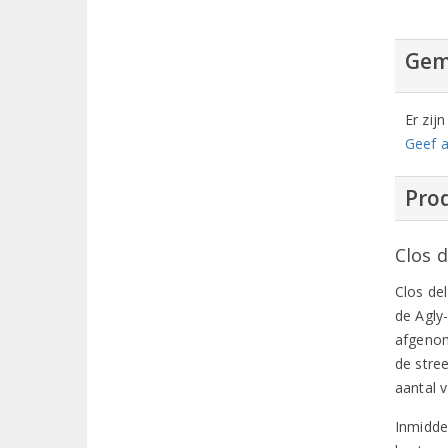
Gem
Er zij
Geef a
Prod
Clos d
Clos de
de Agly
afgenom
de stre
aantal 
Inmidde