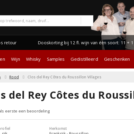
os retour
Dooskorting bij 12 fl. wijn van één soort: 11 + 
gen
Wijn
Whisky
Samples
Gedistilleerd
Geschenken
n
Rood
Clos del Rey Côtes du Roussillon Villages
s del Rey Côtes du Roussi
 als eerste een beoordeling
rofiel
Herkomst
 rijk
Frankrijk - Roussillon