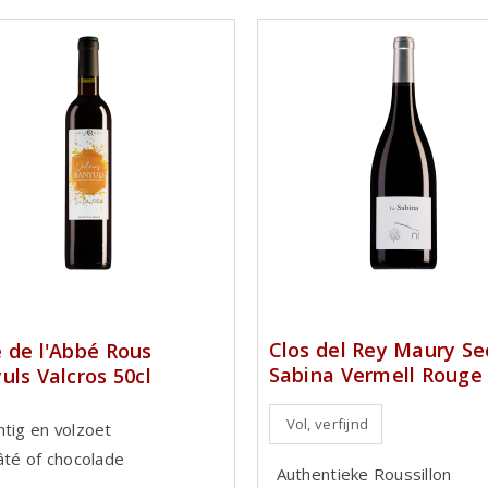
Clos del Rey Maury Se
 de l'Abbé Rous
Sabina Vermell Rouge
uls Valcros 50cl
Vol, verfijnd
htig en volzoet
pâté of chocolade
Authentieke Roussillon