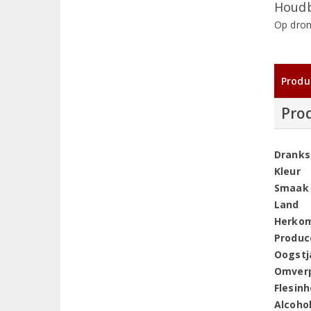
Houdb
Op dron
Produ
Pro
Dranks
Kleur
Smaak
Land
Herko
Produc
Oogstj
Omver
Flesin
Alcoho