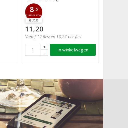
8
,5
Hamersma
2022
11,20
Vanaf 12 flessen 10,27 per fles
+
In winkelwagen
-