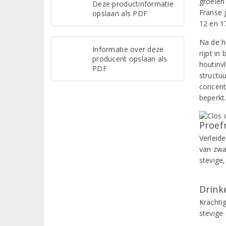
groeien
Deze productinformatie
Franse 
opslaan als PDF
12 en 17
Na de h
Informatie over deze
rijpt in
producent opslaan als
houtinv
PDF
structu
concentr
beperkt
Proef
Verleid
van zwar
stevige,
Drinke
Krachtig
stevige