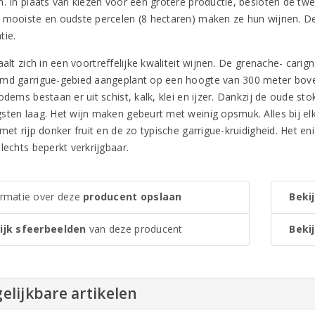
n. In plaats van kiezen voor een grotere productie, besloten de twe
 mooiste en oudste percelen (8 hectaren) maken ze hun wijnen. D
tie.
aalt zich in een voortreffelijke kwaliteit wijnen. De grenache- car
md garrigue-gebied aangeplant op een hoogte van 300 meter boven 
odems bestaan er uit schist, kalk, klei en ijzer. Dankzij de oude st
sten laag. Het wijn maken gebeurt met weinig opsmuk. Alles bij elk
 met rijp donker fruit en de zo typische garrigue-kruidigheid. Het 
lechts beperkt verkrijgbaar.
ormatie over deze
producent opslaan
Bekij
ijk sfeerbeelden
van deze producent
Bekij
elijkbare artikelen