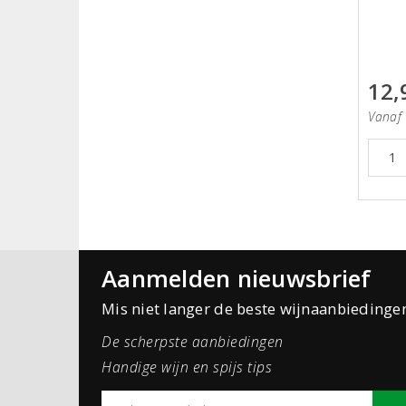
12,
Vanaf 
Aanmelden nieuwsbrief
Mis niet langer de beste wijnaanbiedinge
De scherpste aanbiedingen
Handige wijn en spijs tips