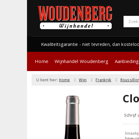
Kwaliteitsgarantie - niet tevreden, dan kostelo
Home
Wijnhandel Woudenberg
Aanbiedin
U bent hier:
Home
Wijn
Frankrijk
Roussillo
Clo
Schrijf
Smaakp
Smeuïg,