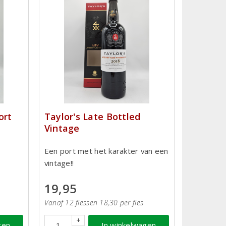
ort
Taylor's Late Bottled
Vintage
Een port met het karakter van een
vintage!!
19,95
Vanaf 12 flessen 18,30 per fles
+
gen
In winkelwagen