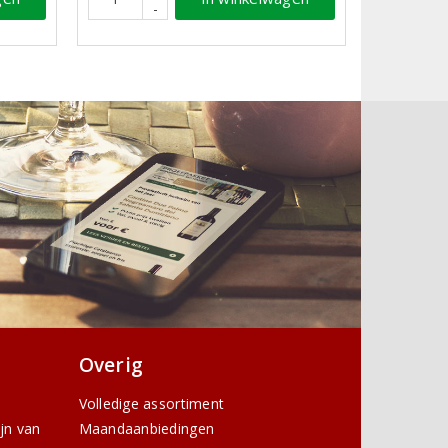
-
Overig
Volledige assortiment
ijn van
Maandaanbiedingen