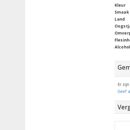
Kleur
Smaak
Land
Oogstj
Omver
Flesin
Alcoho
Gem
Er zij
Geef a
Verg