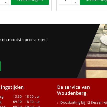
-
-
n en mooiste proeverijen!
ingstijden
De service van
Woudenberg
ag
13.30 - 18.00 uur
g
09.00 - 18.00 uur
Dooskorting bij 12 flessen w
dag
09.00 - 18.00 uur