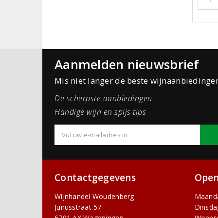
Aanmelden nieuwsbrief
Mis niet langer de beste wijnaanbiedinge
De scherpste aanbiedingen
Handige wijn en spijs tips
Contactgegevens
Open
Wijnhandel Woudenberg
Maand
Junusstraat 57
Dinsda
6701 AX Wageningen
Woens