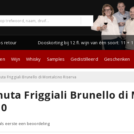
os retour
Dooskorting bij 12 fl. wijn van één soort: 11 + 
gen
Wijn
Whisky
Samples
Gedistilleerd
Geschenken
uta Friggiali Brunello di Montalcino Riserva
uta Friggiali Brunello di
10
 als eerste een beoordeling