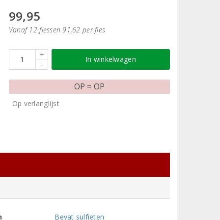
99,95
Vanaf 12 flessen 91,62 per fles
+
In winkelwagen
-
OP = OP
Op verlanglijst
n
Bevat sulfieten