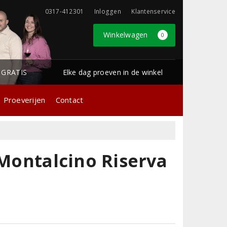
0317-412301
Inloggen
Klantenservice
Winkelwagen
0
1 GRATIS
Elke dag proeven in de winkel
Proeverijen
Contact
 Montalcino Riserva