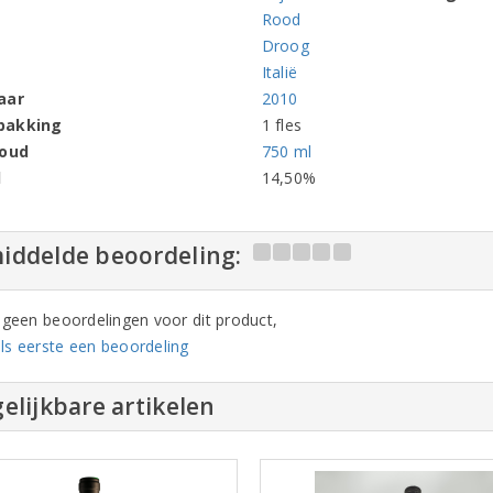
Rood
Droog
Italië
aar
2010
pakking
1 fles
houd
750 ml
l
14,50%
iddelde beoordeling:
n geen beoordelingen voor dit product,
ls eerste een beoordeling
elijkbare artikelen