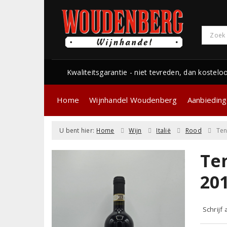
Kwaliteitsgarantie - niet tevreden, dan kostelo
Home
Wijnhandel Woudenberg
Aanbiedin
U bent hier:
Home
Wijn
Italië
Rood
Ten
Ten
20
Schrijf