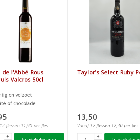
 de l'Abbé Rous
Taylor's Select Ruby P
uls Valcros 50cl
htig en volzoet
pâté of chocolade
95
13,50
12 flessen 11,90 per fles
Vanaf 12 flessen 12,40 per fles
+
+
In winkelwagen
In winkelwa