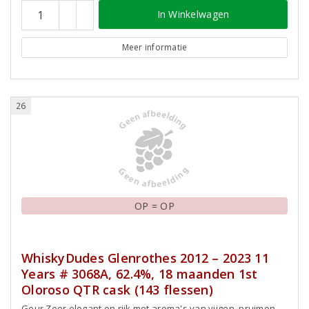
In Winkelwagen
Meer informatie
26
OP = OP
WhiskyDudes Glenrothes 2012 – 2023 11
Years # 3068A, 62.4%, 18 maanden 1st
Oloroso QTR cask (143 flessen)
Geur Zeer elegant en rijk met aroma's van vijgen, pruimen