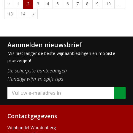
‹
1
2
3
4
5
6
7
8
9
10
...
13
14
›
Aanmelden nieuwsbrief
Mis niet langer de beste wijnaanbiedingen en mooiste
proeverijen!
De scherpste aanbiedingen
Handige wijn en spijs tips
Contactgegevens
Wijnhandel Woudenberg