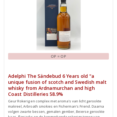
OP = OP
Adelphi The Sändebud 6 Years old "a
unique fusion of scotch and Swedish malt
whisky from Ardnamurchan and high
Coast Distilleries 58.9%
Geur Rokerig en complex met aroma's van licht gerookte
makreel, Arbroath smokies en Fisherman's Friend. Daarna
volgen zwarte bessen, gemalen gember, Beierse gerookte
kaas, flapjacks en de kenmerkende rokerige tonen van