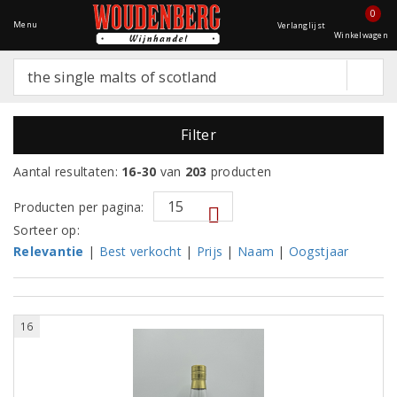
0
Menu
Verlanglijst
Winkelwagen
Filter
Aantal resultaten:
16-30
van
203
producten
Producten per pagina:
Sorteer op:
Relevantie
|
Best verkocht
|
Prijs
|
Naam
|
Oogstjaar
16