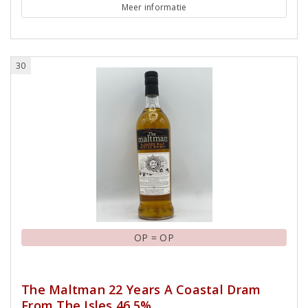
Meer informatie
30
OP = OP
The Maltman 22 Years A Coastal Dram
From The Isles 46.5%